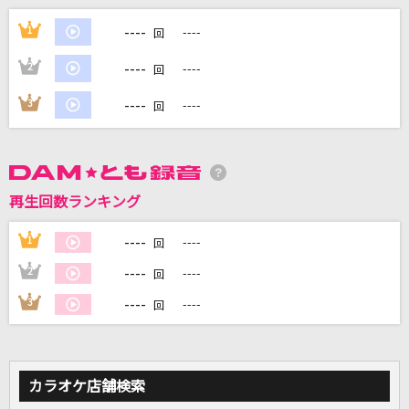
----
天狗の落とし文 (feat. ｙｔｒ)
1
----
回
魂音泉
----
2
----
回
[生音]君はロックを聴かない
----
3
----
回
あいみょん
テレパシー
M!LK
再生回数ランキング
未完成婚姻論
----
1
----
回
Dannie May
----
2
----
回
----
3
----
もっと見る
回
DAMの新曲・ランキングなど
カラオケ最新情報をチェック！
カラオケ店舗検索