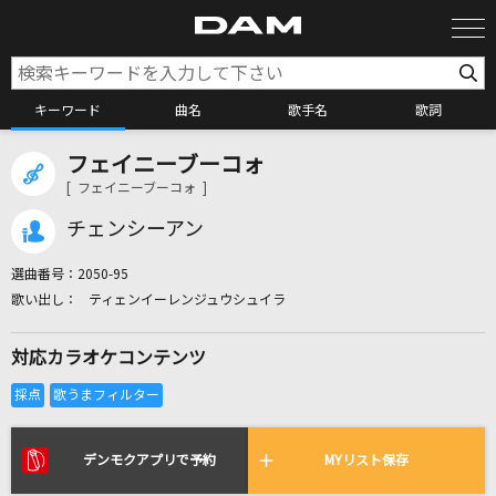
キーワード
曲名
歌手名
歌詞
フェイニーブーコォ
カラオケ検索
[ フェイニーブーコォ ]
チェンシーアン
カラオケ店舗検索
選曲番号：
2050-95
ティェンイーレンジュウシュイラ
カラオケリクエスト
対応カラオケコンテンツ
全国りれき
リアルタイムで歌われている曲の一覧
デンモクアプリで予約
MYリスト保存