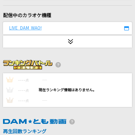
[生音]To Love You More [トゥ・ラヴ・ユー・
モア]
配信中のカラオケ機種
Celine Dion With Special Guests Kryzler & Kompany
LIVE DAM WAO!
星のかがやきよ
ZARD
ユナイト
三澤紗千香
ラピスラズリ
----
----
1
点
藍井エイル
----
----
2
点
Snooze
----
----
3
点
SixTONES
[生音]DESIRE～情熱～
再生回数ランキング
中森明菜