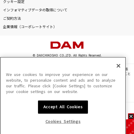
クッキー設定
インフォマティブデータの取得について
ご契約方法
企業情報（コーポレートサイト）
© DAIICHIKOSHO CO.,LTD. All Rights Reserved.
このサイトに掲載されている一切の文章・画像・写真・動画・音声等を、手段や形態
を問わず、著作権法の定める範囲を超えて無断で複製、転載、ファイル化などすること
We use cookies to improve your experience on our
を禁じます。
website, to personalize content and ads and to analyze
our traffic. Please click [Cookie Settings] to customize
楽曲及びコンテンツは、機種によりご利用いただけない場合があります。
your cookie settings on our website.
楽曲及びコンテンツの配信日、配信内容が変更になる場合があります。
楽曲によりMYリスト保存ができない場合があります。
Accept All Cookies
JASRAC許諾番号
6602250213Y31015 6602250112Y38026 6602250240Y31015
6602250241Y45122
Cookies Settings
NexTone許諾番号
ID000002945 ID000002947 ID000002937 ID000002938