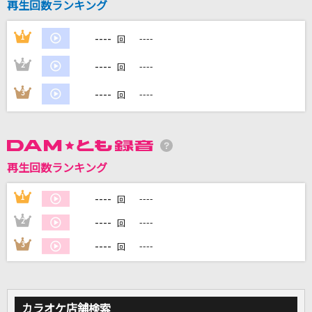
再生回数ランキング
----
1
----
DAMに会員登録・ログインして
回
カラオケをもっと楽しもう！
----
2
----
回
----
3
----
回
自宅でカラオケ歌い放題！
家族や友達と一緒に！練習にも！
再生回数ランキング
----
1
----
回
----
2
----
回
----
3
----
回
カラオケ店舗検索