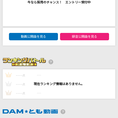
今なら採用のチャンス！ エントリー受付中
黒髪海峡
藤崎詩乃
もう少しだけ
YOASOBI
DAM★ともボーカルエントリーランキング
動画公開曲を見る
録音公開曲を見る
哀 戦士
GACKT(Gackt)
[生音]Dress You Up [ドレス・ユー・アップ]
Madonna
----
----
1
点
もっと見る
----
----
2
点
----
----
3
点
DAMの新曲・ランキングなど
カラオケ最新情報をチェック！