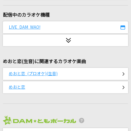
火種
キタニタツヤ
配信中のカラオケ機種
[生音]クリスマスキャロルの頃には
LIVE DAM WAO!
稲垣潤一
壱雫空
MyGO!!!!!
めおと恋(生音)に関連するカラオケ楽曲
うるうびと
めおと恋 (プロオケ)(生音)
RADWIMPS
めおと恋
愛をこめて花束を
Superfly
[生音]HANABI
Mr.Children
2026年8月度