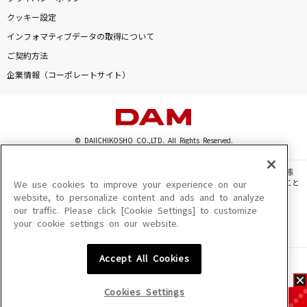
クッキー設定
インフォマティブデータの取得について
ご契約方法
企業情報（コーポレートサイト）
© DAIICHIKOSHO CO.,LTD. All Rights Reserved.
このサイトに掲載されている一切の文章・画像・写真・動画・音声等を、手段や形態
を問わず、著作権法の定める範囲を超えて無断で複製、転載、ファイル化などすること
We use cookies to improve your experience on our
を禁じます。
website, to personalize content and ads and to analyze
our traffic. Please click [Cookie Settings] to customize
楽曲及びコンテンツは、機種によりご利用いただけない場合があります。
your cookie settings on our website.
楽曲及びコンテンツの配信日、配信内容が変更になる場合があります。
楽曲によりMYリスト保存ができない場合があります。
Accept All Cookies
JASRAC許諾番号
6602250213Y31015 6602250112Y38026 6602250240Y31015
6602250241Y45122
Cookies Settings
NexTone許諾番号