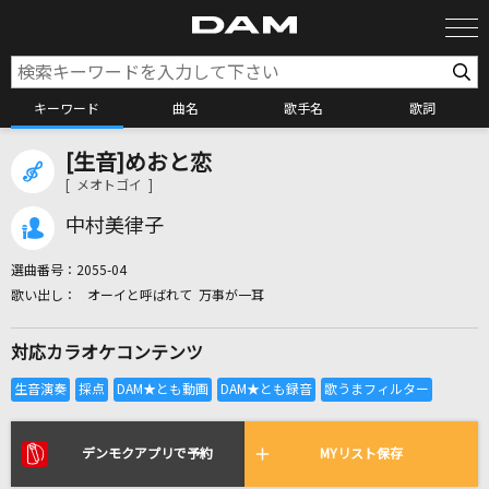
キーワード
曲名
歌手名
歌詞
[生音]めおと恋
カラオケ検索
[ メオトゴイ ]
中村美律子
カラオケ店舗検索
選曲番号：
2055-04
オーイと呼ばれて 万事が一耳
カラオケリクエスト
対応カラオケコンテンツ
全国りれき
リアルタイムで歌われている曲の一覧
デンモクアプリで予約
MYリスト保存