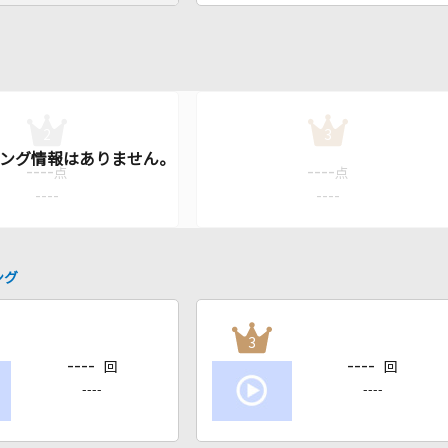
2
3
----
----
点
点
----
----
ング
3
----
----
回
回
----
----