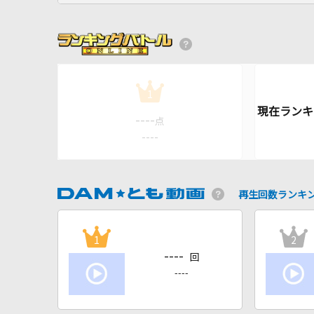
1
----
点
----
再生回数ランキ
1
2
----
回
----