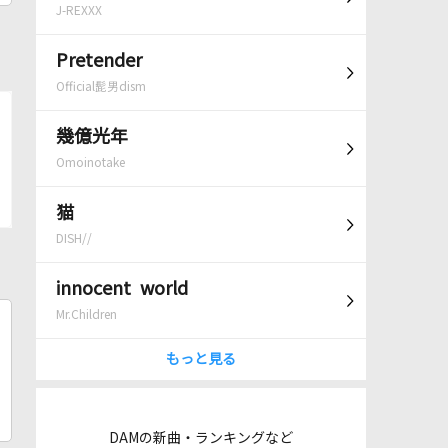
J-REXXX
Pretender
Official髭男dism
幾億光年
Omoinotake
猫
DISH//
innocent world
Mr.Children
もっと見る
DAMの新曲・ランキングなど