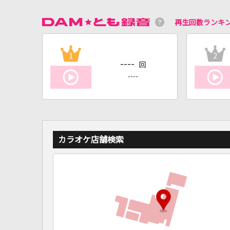
再生回数ランキ
1
2
----
回
----
カラオケ店舗検索