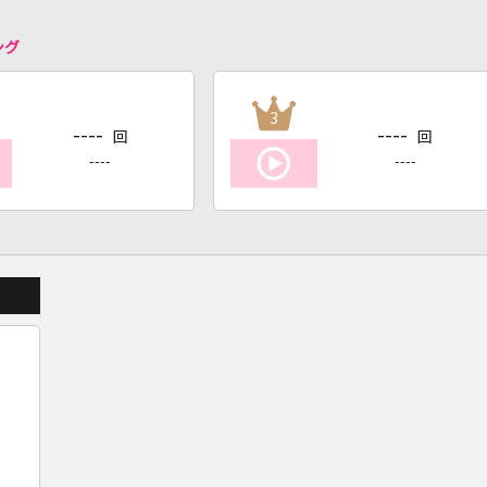
ング
3
----
----
回
回
----
----