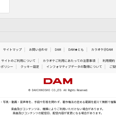
サイトマップ
お問い合わせ
DAM
DAM★とも
カラオケ＠DAM
サイトのご利用について
カラオケご利用にあたっての注意事項
利用規約
ーポリシー
クッキー設定
インフォマティブデータの取得について
ご契
© DAIICHIKOSHO CO.,LTD. All Rights Reserved.
・写真・動画・音声等を、手段や形態を問わず、著作権法の定める範囲を超えて無断で複
楽曲及びコンテンツは、機種によりご利用いただけない場合があります。
楽曲及びコンテンツの配信日、配信内容が変更になる場合があります。