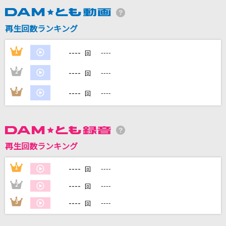
再生回数ランキング
DAMに会員登録・ログインして
カラオケをもっと楽しもう！
----
1
----
回
----
2
----
回
----
3
----
自宅でカラオケ歌い放題！
回
家族や友達と一緒に！練習にも！
再生回数ランキング
----
1
----
回
----
2
----
回
----
3
----
回