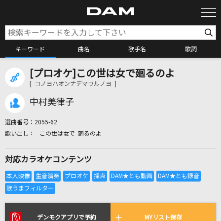
キーワード
曲名
歌手名
歌詞
[プロオケ]この世は女で廻るのよ
カラオケ検索
[ コノヨハオンナデマワルノヨ ]
中村美律子
カラオケ店舗検索
選曲番号：
2055-62
この世は女で 廻るのよ
カラオケリクエスト
対応カラオケコンテンツ
全国りれき
リアルタイムで歌われている曲の一覧
デンモクアプリで予約
MYリスト保存