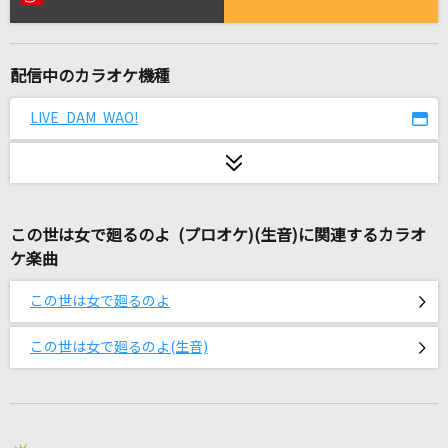
アオタカゼ
Chevon
配信中のカラオケ機種
翼をください
平原綾香(ひらはらあやか)
LIVE DAM WAO!
lulu.
Mrs. GREEN APPLE
この世は女で廻るのよ (プロオケ)(生音)に関連するカラオ
[生音]愛人
ケ楽曲
テレサ・テン
この世は女で廻るのよ
ルパン三世のテーマ
ピートマック・ジュニア
この世は女で廻るのよ(生音)
残響散歌
Aimer(エメ)