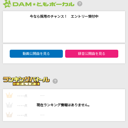
青のすみか
2026年8月度
キタニタツヤ
今なら採用のチャンス！ エントリー受付中
市営ダンスホール
乃木坂46
情熱の薔薇
DAM★ともボーカルエントリーランキング
動画公開曲を見る
録音公開曲を見る
THE BLUE HEARTS
なんでもにうむ
MILGRAM アマネ(CV:田中美海)
もっと見る
----
----
1
点
----
----
2
点
DAMの新曲・ランキングなど
カラオケ最新情報をチェック！
----
----
3
点