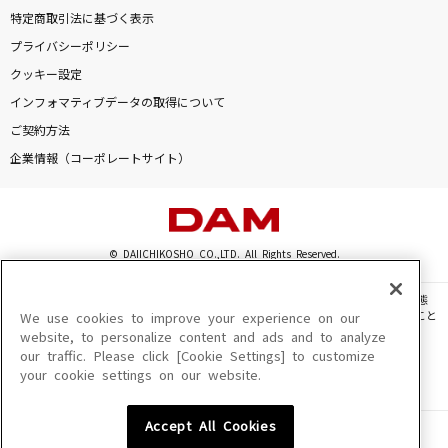
特定商取引法に基づく表示
プライバシーポリシー
クッキー設定
インフォマティブデータの取得について
ご契約方法
企業情報（コーポレートサイト）
© DAIICHIKOSHO CO.,LTD. All Rights Reserved.
このサイトに掲載されている一切の文章・画像・写真・動画・音声等を、手段や形態
を問わず、著作権法の定める範囲を超えて無断で複製、転載、ファイル化などすること
We use cookies to improve your experience on our
を禁じます。
website, to personalize content and ads and to analyze
our traffic. Please click [Cookie Settings] to customize
楽曲及びコンテンツは、機種によりご利用いただけない場合があります。
your cookie settings on our website.
楽曲及びコンテンツの配信日、配信内容が変更になる場合があります。
楽曲によりMYリスト保存ができない場合があります。
Accept All Cookies
JASRAC許諾番号
6602250213Y31015 6602250112Y38026 6602250240Y31015