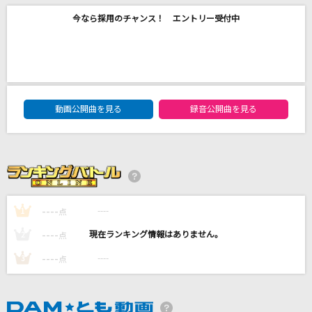
TERMINAL
今なら採用のチャンス！ エントリー受付中
Da-iCE
時の流れに身をまかせ
テレサ・テン
DAM★ともボーカルエントリーランキング
動画公開曲を見る
録音公開曲を見る
[生音]はじまりの合図
ケツメイシ
僕達は天使だった
影山ヒロノブ
----
----
1
点
もっと見る
----
----
2
点
----
----
3
DAMの新曲・ランキングなど
点
カラオケ最新情報をチェック！