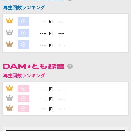
再生回数ランキング
DAMに会員登録・ログインして
----
1
----
カラオケをもっと楽しもう！
回
----
2
----
回
----
3
----
回
自宅でカラオケ歌い放題！
家族や友達と一緒に！練習にも！
再生回数ランキング
----
1
----
回
----
2
----
回
----
3
----
回