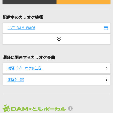
[生音]もう恋なんてしない
槇原敬之(Makihara)
配信中のカラオケ機種
ライラック
Mrs. GREEN APPLE
LIVE DAM WAO!
きっと大丈夫
Little Glee Monster
潮騒に関連するカラオケ楽曲
怪獣
サカナクション
潮騒 (プロオケ)(生音)
レディーレ
潮騒(生音)
バルーン
No Epilogue
アイナ・ジ・エンド
2026年8月度