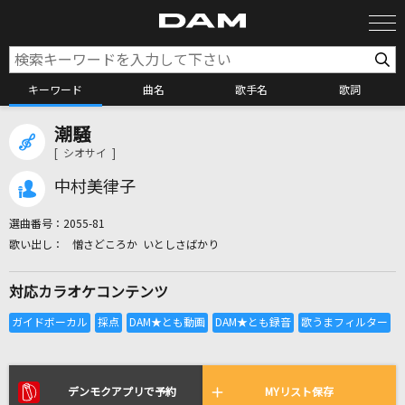
キーワード
曲名
歌手名
歌詞
潮騒
カラオケ検索
[ シオサイ ]
中村美律子
カラオケ店舗検索
選曲番号：
2055-81
憎さどころか いとしさばかり
カラオケリクエスト
対応カラオケコンテンツ
全国りれき
リアルタイムで歌われている曲の一覧
デンモクアプリで予約
MYリスト保存