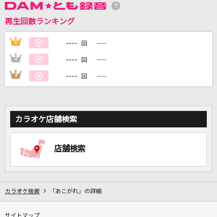
再生回数ランキング
DAMに会員登録・ログインして
カラオケをもっと楽しもう！
----
1
----
回
----
2
----
回
----
3
----
回
自宅でカラオケ歌い放題！
家族や友達と一緒に！練習にも！
カラオケ店舗検索
店舗検索
カラオケ検索
「あこがれ」の詳細
サイトマップ