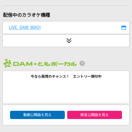
[生音]幸せ
back number
配信中のカラオケ機種
夏祭り
LIVE DAM WAO!
JITTERIN' JINN
ロマンティックあげるよ
橋本潮
2026年8月度
忘れてください
今なら採用のチャンス！ エントリー受付中
ヨルシカ
イイじゃん
M!LK
DAM★ともボーカルエントリーランキング
抱きしめたい
動画公開曲を見る
録音公開曲を見る
Mr.Children