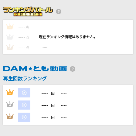
シャルル
バルーン
----
----
1
HER DIAMOND
点
NOISEMAKER
----
----
2
点
----
----
3
点
あなたに
新垣結衣
[オリカラ]心を開いて
再生回数ランキング
ZARD
----
1
----
回
もっと見る
----
2
----
回
DAMの新曲・ランキングなど
----
3
----
回
カラオケ最新情報をチェック！