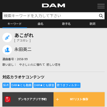
キーワード
曲名
歌手名
歌詞
あこがれ
カラオケ検索
[ アコガレ ]
永田英二
カラオケ店舗検索
選曲番号：
2058-99
やさしい人に憧れて 悲しい恋を
カラオケリクエスト
対応カラオケコンテンツ
全国りれき
リアルタイムで歌われている曲の一覧
デンモクアプリで予約
MYリスト保存