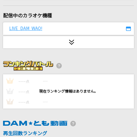
[生音]空も飛べるはず
スピッツ
配信中のカラオケ機種
“MY LIST” to you!
LIVE DAM WAO!
Aqours
星屑ビーナス
Aimer(エメ)
藍
吉田仁人
----
----
1
点
----
----
2
点
Non stop road
----
----
3
点
スフィア
[オリカラ]Bad Apple!! feat. nomico
Alstroemeria Records
再生回数ランキング