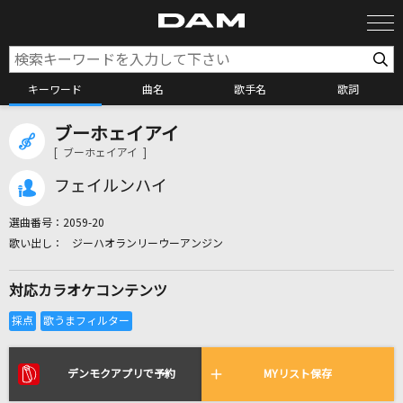
キーワード
曲名
歌手名
歌詞
ブーホェイアイ
カラオケ検索
[ ブーホェイアイ ]
フェイルンハイ
カラオケ店舗検索
選曲番号：
2059-20
ジーハオランリーウーアンジン
カラオケリクエスト
対応カラオケコンテンツ
全国りれき
リアルタイムで歌われている曲の一覧
デンモクアプリで予約
MYリスト保存