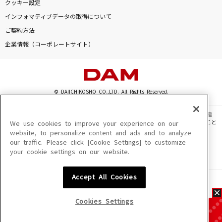
クッキー設定
インフォマティブデータの取得について
ご契約方法
企業情報（コーポレートサイト）
© DAIICHIKOSHO CO.,LTD. All Rights Reserved.
このサイトに掲載されている一切の文章・画像・写真・動画・音声等を、手段や形態
を問わず、著作権法の定める範囲を超えて無断で複製、転載、ファイル化などすること
We use cookies to improve your experience on our
を禁じます。
website, to personalize content and ads and to analyze
our traffic. Please click [Cookie Settings] to customize
楽曲及びコンテンツは、機種によりご利用いただけない場合があります。
your cookie settings on our website.
楽曲及びコンテンツの配信日、配信内容が変更になる場合があります。
楽曲によりMYリスト保存ができない場合があります。
Accept All Cookies
JASRAC許諾番号
6602250213Y31015 6602250112Y38026 6602250240Y31015
6602250241Y45122
Cookies Settings
NexTone許諾番号
ID000002945 ID000002947 ID000002937 ID000002938