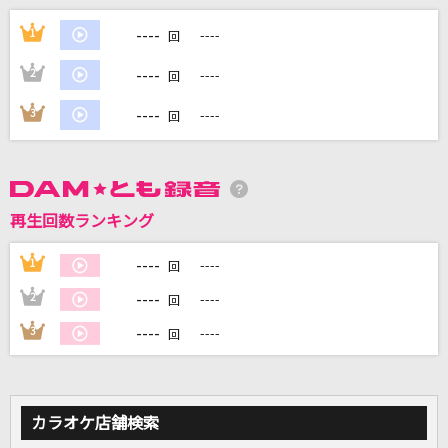
千鳥
----
1
----
回
ヨルシカ
----
2
----
回
[生音]Tears
----
3
----
回
X JAPAN
誕生日
谷村新司
再生回数ランキング
UNION
----
1
----
回
OxT
----
2
----
回
もっと見る
----
3
----
回
DAMの新曲・ランキングなど
カラオケ最新情報をチェック！
カラオケ店舗検索