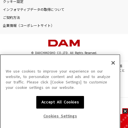
クッキー設定
インフォマティブデータの取得について
ご契約方法
企業情報（コーポレートサイト）
© DAIICHIKOSHO CO.,LTD. All Rights Reserved.
このサイトに掲載されている一切の文章・画像・写真・動画・音声等を、手段や形態
を問わず、著作権法の定める範囲を超えて無断で複製、転載、ファイル化などすること
We use cookies to improve your experience on our
を禁じます。
website, to personalize content and ads and to analyze
our traffic. Please click [Cookie Settings] to customize
楽曲及びコンテンツは、機種によりご利用いただけない場合があります。
your cookie settings on our website.
楽曲及びコンテンツの配信日、配信内容が変更になる場合があります。
楽曲によりMYリスト保存ができない場合があります。
Accept All Cookies
JASRAC許諾番号
6602250213Y31015 6602250112Y38026 6602250240Y31015
6602250241Y45122
Cookies Settings
NexTone許諾番号
ID000002945 ID000002947 ID000002937 ID000002938