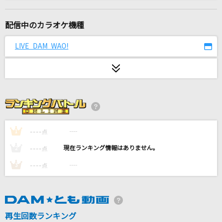
Ikaw [イカウ]
Yeng Constantino [イェン コンスタンティーノ]
配信中のカラオケ機種
[生音]ひまわりの約束
LIVE DAM WAO!
秦 基博
ブリキノダンス
Ado
どこまでも ～How Far I'll Go～
屋比久知奈
----
----
1
点
----
----
2
点
涙のない世界
----
----
3
点
AAA(トリプル・エー)
夏祭り
Whiteberry
再生回数ランキング