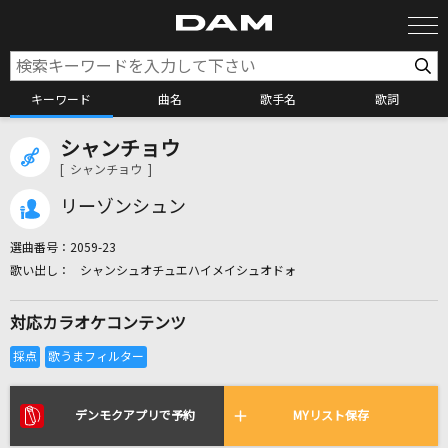
キーワード
曲名
歌手名
歌詞
シャンチョウ
カラオケ検索
[ シャンチョウ ]
リーゾンシュン
カラオケ店舗検索
選曲番号：
2059-23
シャンシュオチュエハイメイシュオドォ
カラオケリクエスト
対応カラオケコンテンツ
全国りれき
リアルタイムで歌われている曲の一覧
デンモクアプリで予約
MYリスト保存