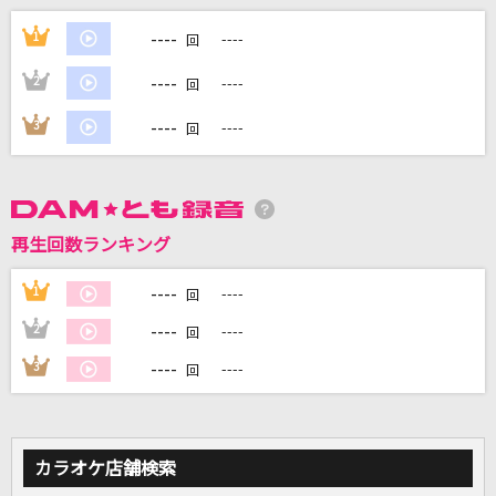
[生音]アカシア
----
1
----
回
BUMP OF CHICKEN
----
2
----
回
草原の奇跡
----
3
----
回
AKB48
My Dearest
supercell
再生回数ランキング
君が好きだと叫びたい
----
1
----
回
BAAD
----
2
----
回
もっと見る
----
3
----
回
DAMの新曲・ランキングなど
カラオケ最新情報をチェック！
カラオケ店舗検索