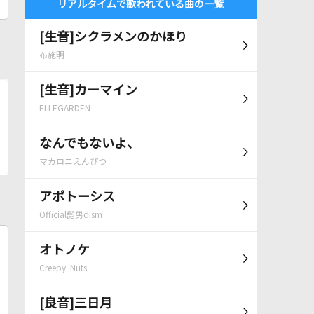
リアルタイムで歌われている曲の一覧
[生音]シクラメンのかほり
布施明
[生音]カーマイン
ELLEGARDEN
なんでもないよ、
マカロニえんぴつ
アポトーシス
Official髭男dism
オトノケ
Creepy Nuts
[良音]三日月