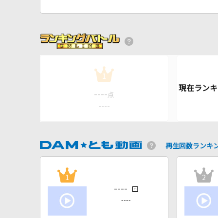
1
----
点
----
再生回数ランキ
1
2
----
回
----