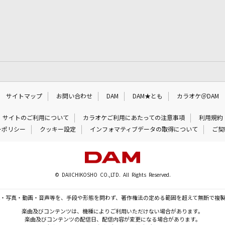
サイトマップ
お問い合わせ
DAM
DAM★とも
カラオケ＠DAM
サイトのご利用について
カラオケご利用にあたっての注意事項
利用規約
ーポリシー
クッキー設定
インフォマティブデータの取得について
ご契
© DAIICHIKOSHO CO.,LTD. All Rights Reserved.
・写真・動画・音声等を、手段や形態を問わず、著作権法の定める範囲を超えて無断で複
楽曲及びコンテンツは、機種によりご利用いただけない場合があります。
楽曲及びコンテンツの配信日、配信内容が変更になる場合があります。