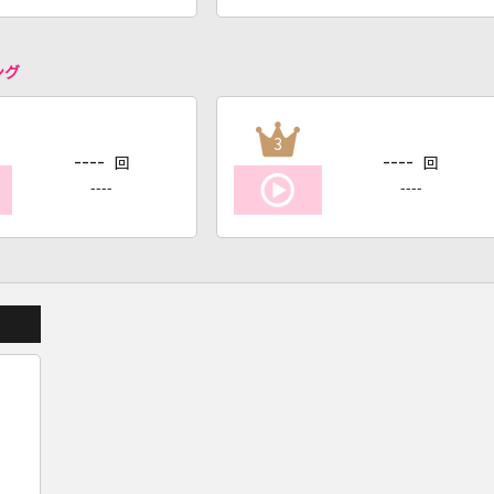
ング
3
----
----
回
回
----
----