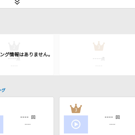
2
3
----
----
点
点
----
----
ング
3
----
----
回
回
----
----