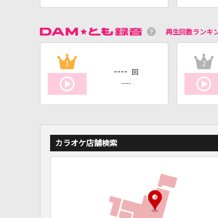
再生回数ランキ
1
2
----
回
----
カラオケ店舗検索