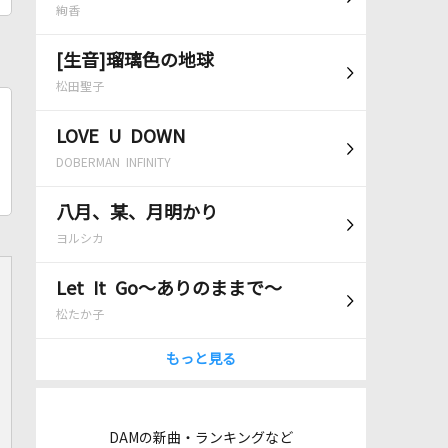
絢香
[生音]瑠璃色の地球
松田聖子
LOVE U DOWN
DOBERMAN INFINITY
八月、某、月明かり
ヨルシカ
Let It Go～ありのままで～
松たか子
もっと見る
DAMの新曲・ランキングなど