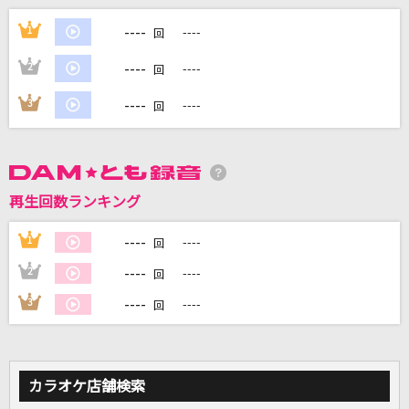
[生音]また逢う日まで
----
1
----
回
尾崎紀世彦
----
2
----
回
[生音]紫煙
----
3
----
回
神野美伽
[生音]ただ君に晴れ
ヨルシカ
再生回数ランキング
[生音]揺れる想い
----
1
----
回
ZARD
----
2
----
回
もっと見る
----
3
----
回
DAMの新曲・ランキングなど
カラオケ最新情報をチェック！
カラオケ店舗検索