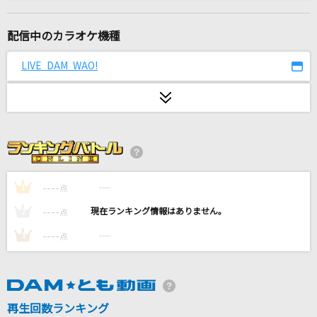
残酷な天使のテーゼ
高橋洋子
配信中のカラオケ機種
透明
LIVE DAM WAO!
Novelbright
日曜日
back number
INNOCENT SORROW
abingdon boys school
----
----
1
点
----
----
2
点
盛れ！ミ・アモーレ
----
----
3
点
Juice=Juice
SUPERNOVA
KANA-BOON
再生回数ランキング