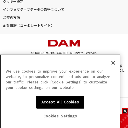
クッキー設定
インフォマティブデータの取得について
ご契約方法
企業情報（コーポレートサイト）
© DAIICHIKOSHO CO.,LTD. All Rights Reserved.
このサイトに掲載されている一切の文章・画像・写真・動画・音声等を、手段や形態
を問わず、著作権法の定める範囲を超えて無断で複製、転載、ファイル化などすること
We use cookies to improve your experience on our
を禁じます。
website, to personalize content and ads and to analyze
our traffic. Please click [Cookie Settings] to customize
楽曲及びコンテンツは、機種によりご利用いただけない場合があります。
your cookie settings on our website.
楽曲及びコンテンツの配信日、配信内容が変更になる場合があります。
楽曲によりMYリスト保存ができない場合があります。
Accept All Cookies
JASRAC許諾番号
6602250213Y31015 6602250112Y38026 6602250240Y31015
6602250241Y45122
Cookies Settings
NexTone許諾番号
ID000002945 ID000002947 ID000002937 ID000002938