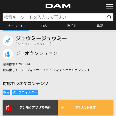
キーワード
曲名
歌手名
歌詞
ジュウミージュウミー
カラオケ検索
[ ジュウミージュウミー ]
ジュオウンシュァン
カラオケ店舗検索
選曲番号：
2059-74
フーディエザイフェイ ティェンホァルァンジュイ
カラオケリクエスト
対応カラオケコンテンツ
全国りれき
リアルタイムで歌われている曲の一覧
デンモクアプリで予約
MYリスト保存