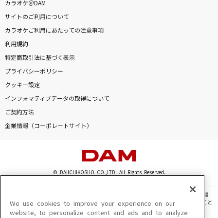
カラオケ＠DAM
サイトのご利用について
カラオケご利用にあたっての注意事項
利用規約
特定商取引法に基づく表示
プライバシーポリシー
クッキー設定
インフォマティブデータの取得について
ご契約方法
企業情報（コーポレートサイト）
© DAIICHIKOSHO CO.,LTD. All Rights Reserved.
このサイトに掲載されている一切の文章・画像・写真・動画・音声等を、手段や形態
を問わず、著作権法の定める範囲を超えて無断で複製、転載、ファイル化などすること
We use cookies to improve your experience on our
を禁じます。
website, to personalize content and ads and to analyze