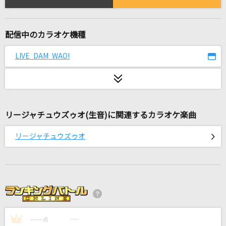
メランコリーキッチン
米津玄師
配信中のカラオケ機種
ウザ可愛くて何が悪い！
赤見かるび
LIVE DAM WAO!
恋をしちゃいました!
タンポポ
リージャチュウズゥオ(生音)に関連するカラオケ楽曲
[生音]青い春
back number
リージャチュウズゥオ
Song for…
清水翔太
[生音]未来予想図Ⅱ
DREAMS COME TRUE
----
----
1
点