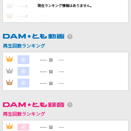
MW ～Dear Mr. & Ms. ピカレスク～
----
----
2
点
flumpool
----
----
3
点
三国駅
aiko
再生回数ランキング
ギラギラ
Ado
----
1
----
回
[生音]I LOVE YOU
----
2
----
回
尾崎豊
----
3
----
回
もっと見る
DAMの新曲・ランキングなど
再生回数ランキング
カラオケ最新情報をチェック！
----
1
----
回