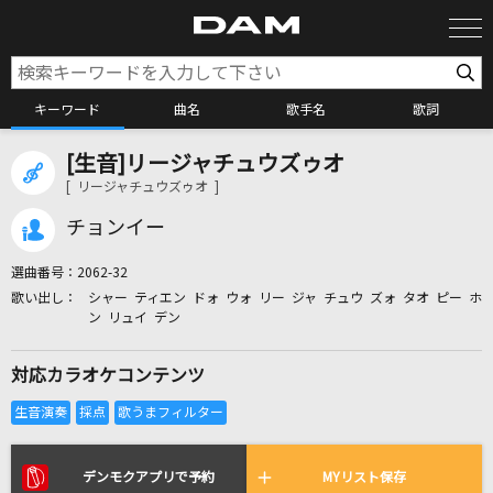
キーワード
曲名
歌手名
歌詞
[生音]リージャチュウズゥオ
カラオケ検索
[ リージャチュウズゥオ ]
チョンイー
カラオケ店舗検索
選曲番号：
2062-32
シャー ティエン ドォ ウォ リー ジャ チュウ ズォ タオ ピー ホ
カラオケリクエスト
ン リュイ デン
対応カラオケコンテンツ
全国りれき
リアルタイムで歌われている曲の一覧
デンモクアプリで予約
MYリスト保存