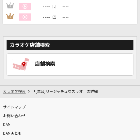
----
2
----
回
----
3
----
回
DAMに会員登録・ログインして
カラオケをもっと楽しもう！
カラオケ店舗検索
自宅でカラオケ歌い放題！
家族や友達と一緒に！練習にも！
店舗検索
カラオケ検索
「[生音]リージャチュウズゥオ」の詳細
サイトマップ
お問い合わせ
DAM
DAM★とも