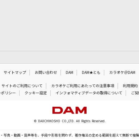
サイトマップ
お問い合わせ
DAM
DAM★とも
カラオケ＠DAM
サイトのご利用について
カラオケご利用にあたっての注意事項
利用規約
ーポリシー
クッキー設定
インフォマティブデータの取得について
ご契
© DAIICHIKOSHO CO.,LTD. All Rights Reserved.
・写真・動画・音声等を、手段や形態を問わず、著作権法の定める範囲を超えて無断で複