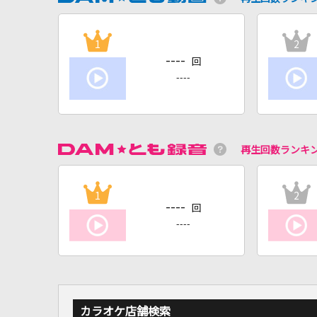
1
2
----
回
----
再生回数ランキ
1
2
----
回
----
カラオケ店舗検索