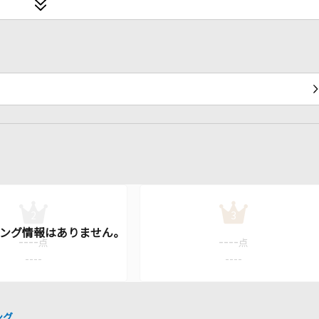
2
3
----
----
点
点
----
----
ング