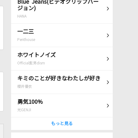
Blue Jeans(ビデオクリップバー
ジョン)
HANA
一二三
Penthouse
ホワイトノイズ
Official髭男dism
キミのことが好きなわたしが好き
櫻井優衣
勇気100%
光GENJI
もっと見る