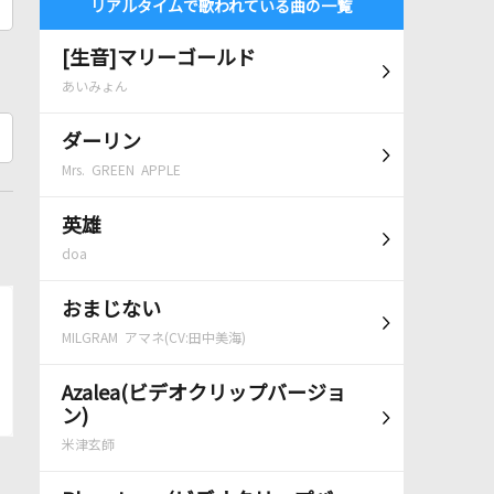
リアルタイムで歌われている曲の一覧
[生音]マリーゴールド
あいみょん
ダーリン
Mrs. GREEN APPLE
英雄
doa
おまじない
MILGRAM アマネ(CV:田中美海)
Azalea(ビデオクリップバージョ
ン)
米津玄師