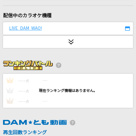
[生音]青と夏
Mrs. GREEN APPLE
配信中のカラオケ機種
[生音]晴る
LIVE DAM WAO!
ヨルシカ
万華鏡
岩崎宏美(益田宏美)
[生音]インフェルノ(アニメ映像 Ver.)
Mrs. GREEN APPLE
----
----
1
点
----
----
2
点
Dreamin'(LAST GIGS)
----
----
3
点
BOOWY
Bunny Girl
AKASAKI
再生回数ランキング