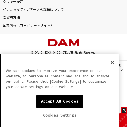
クッキー設定
インフォマティブデータの取得について
ご契約方法
企業情報（コーポレートサイト）
© DAIICHIKOSHO CO.,LTD. All Rights Reserved.
このサイトに掲載されている一切の文章・画像・写真・動画・音声等を、手段や形態
を問わず、著作権法の定める範囲を超えて無断で複製、転載、ファイル化などすること
We use cookies to improve your experience on our
を禁じます。
website, to personalize content and ads and to analyze
our traffic. Please click [Cookie Settings] to customize
楽曲及びコンテンツは、機種によりご利用いただけない場合があります。
your cookie settings on our website.
楽曲及びコンテンツの配信日、配信内容が変更になる場合があります。
楽曲によりMYリスト保存ができない場合があります。
Accept All Cookies
JASRAC許諾番号
6602250213Y31015 6602250112Y38026 6602250240Y31015
6602250241Y45122
Cookies Settings
NexTone許諾番号
ID000002945 ID000002947 ID000002937 ID000002938