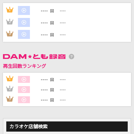
SHIVER
----
1
----
回
the GazettE(ガゼット)
----
2
----
回
[生音]レイニーブルー
----
3
----
回
徳永英明
[生音]証
flumpool
再生回数ランキング
innocent world
----
1
----
回
Mr.Children
----
2
----
回
もっと見る
----
3
----
回
DAMの新曲・ランキングなど
カラオケ最新情報をチェック！
カラオケ店舗検索