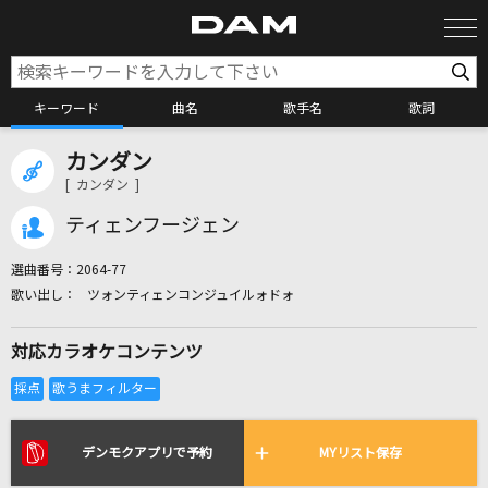
キーワード
曲名
歌手名
歌詞
カンダン
カラオケ検索
[ カンダン ]
ティェンフージェン
カラオケ店舗検索
選曲番号：
2064-77
ツォンティェンコンジュイルォドォ
カラオケリクエスト
対応カラオケコンテンツ
全国りれき
リアルタイムで歌われている曲の一覧
デンモクアプリで予約
MYリスト保存