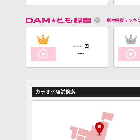
再生回数ランキ
1
2
----
回
----
カラオケ店舗検索