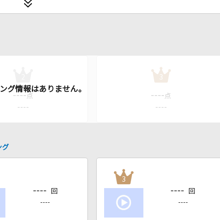
2
3
----
----
点
点
----
----
ング
3
----
----
回
回
----
----