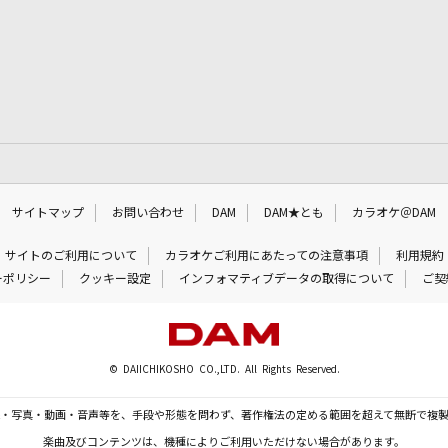
サイトマップ
お問い合わせ
DAM
DAM★とも
カラオケ＠DAM
サイトのご利用について
カラオケご利用にあたっての注意事項
利用規約
ーポリシー
クッキー設定
インフォマティブデータの取得について
ご契
© DAIICHIKOSHO CO.,LTD. All Rights Reserved.
・写真・動画・音声等を、手段や形態を問わず、著作権法の定める範囲を超えて無断で複
楽曲及びコンテンツは、機種によりご利用いただけない場合があります。