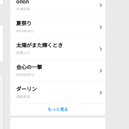
orion
米津玄師
夏祭り
Whiteberry
太陽がまた輝くとき
高橋ひろ
会心の一撃
RADWIMPS
ダーリン
須田景凪
もっと見る