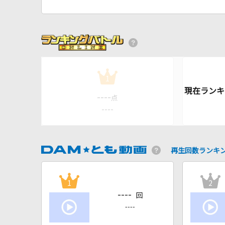
1
----
点
----
再生回数ランキ
1
2
----
回
----