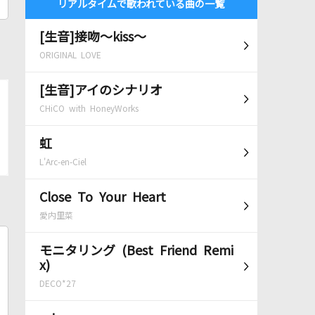
リアルタイムで歌われている曲の一覧
[生音]接吻～kiss～
ORIGINAL LOVE
[生音]アイのシナリオ
CHiCO with HoneyWorks
虹
L'Arc-en-Ciel
Close To Your Heart
愛内里菜
モニタリング (Best Friend Remi
x)
DECO*27