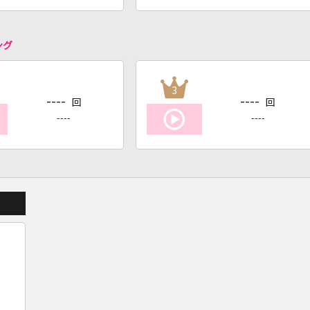
ング
3
----
----
回
回
----
----