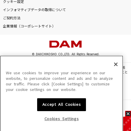
クッキー設定
インフォマティブデータの取得について
ご契約方法
企業情報（コーポレートサイト）
© DAIICHIKOSHO CO.,LTD. All Rights Reserved.
このサイトに掲載されている一切の文章・画像・写真・動画・音声等を、手段や形態
を問わず、著作権法の定める範囲を超えて無断で複製、転載、ファイル化などすること
We use cookies to improve your experience on our
を禁じます。
website, to personalize content and ads and to analyze
our traffic. Please click [Cookie Settings] to customize
楽曲及びコンテンツは、機種によりご利用いただけない場合があります。
your cookie settings on our website.
楽曲及びコンテンツの配信日、配信内容が変更になる場合があります。
楽曲によりMYリスト保存ができない場合があります。
Accept All Cookies
JASRAC許諾番号
6602250213Y31015 6602250112Y38026 6602250240Y31015
6602250241Y45122
Cookies Settings
NexTone許諾番号
ID000002945 ID000002947 ID000002937 ID000002938