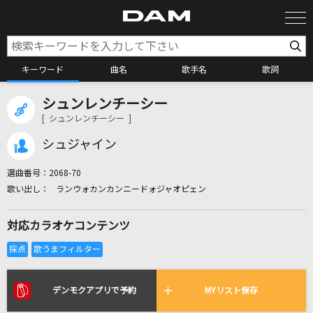
キーワード
曲名
歌手名
歌詞
シュンレンチーシー
カラオケ検索
[ シュンレンチーシー ]
シュジャイン
カラオケ店舗検索
選曲番号：
2068-70
ランウォカンカンニードォジャオピェン
カラオケリクエスト
対応カラオケコンテンツ
全国りれき
リアルタイムで歌われている曲の一覧
デンモクアプリで予約
MYリスト保存