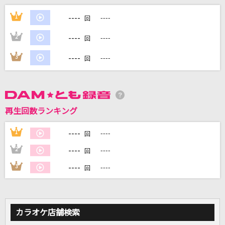
僕なんか
----
1
----
回
日向坂46
----
2
----
回
会いたくて 会いたくて
----
3
----
回
西野カナ
千本桜
和楽器バンド
再生回数ランキング
若者のすべて
----
1
----
回
フジファブリック
----
2
----
回
もっと見る
----
3
----
回
DAMの新曲・ランキングなど
カラオケ最新情報をチェック！
カラオケ店舗検索