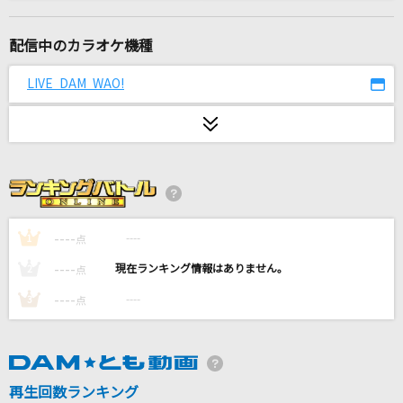
打上花火
DAOKO×米津玄師
配信中のカラオケ機種
星を廻せ月より速く(期間限定MVバージョン)
LIVE DAM WAO!
TUMENECO feat.yukina
[生音]真夏の果実
サザンオールスターズ
愛をこめて花束を
Superfly
----
----
1
点
----
----
2
点
[生音]HOT LIMIT
----
----
3
点
T.M.Revolution
[生音]前前前世 (movie ver.)
RADWIMPS
再生回数ランキング