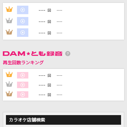
マニフェスト
----
1
----
回
RADWIMPS
----
2
----
回
[生音]もう恋なんてしない
----
3
----
回
槇原敬之(Makihara)
BPM feat. KREVA
Kvi Baba
再生回数ランキング
[生音]さよならエレジー
----
1
----
回
菅田将暉
----
2
----
回
もっと見る
----
3
----
回
DAMの新曲・ランキングなど
カラオケ最新情報をチェック！
カラオケ店舗検索