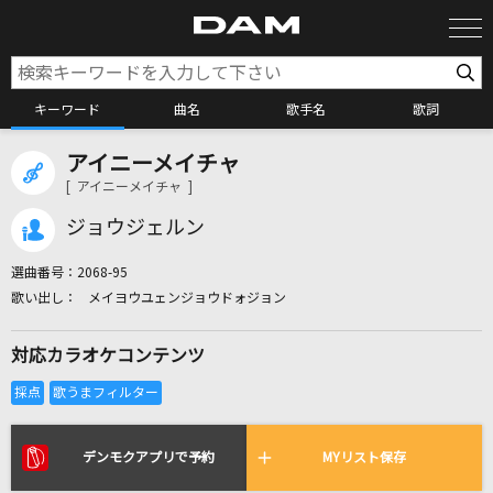
キーワード
曲名
歌手名
歌詞
アイニーメイチャ
カラオケ検索
[ アイニーメイチャ ]
ジョウジェルン
カラオケ店舗検索
選曲番号：
2068-95
メイヨウユェンジョウドォジョン
カラオケリクエスト
対応カラオケコンテンツ
全国りれき
リアルタイムで歌われている曲の一覧
デンモクアプリで予約
MYリスト保存