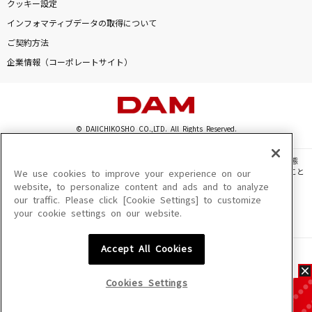
クッキー設定
インフォマティブデータの取得について
ご契約方法
企業情報（コーポレートサイト）
© DAIICHIKOSHO CO.,LTD. All Rights Reserved.
このサイトに掲載されている一切の文章・画像・写真・動画・音声等を、手段や形態
を問わず、著作権法の定める範囲を超えて無断で複製、転載、ファイル化などすること
We use cookies to improve your experience on our
を禁じます。
website, to personalize content and ads and to analyze
our traffic. Please click [Cookie Settings] to customize
楽曲及びコンテンツは、機種によりご利用いただけない場合があります。
your cookie settings on our website.
楽曲及びコンテンツの配信日、配信内容が変更になる場合があります。
楽曲によりMYリスト保存ができない場合があります。
Accept All Cookies
JASRAC許諾番号
6602250213Y31015 6602250112Y38026 6602250240Y31015
6602250241Y45122
Cookies Settings
NexTone許諾番号
ID000002945 ID000002947 ID000002937 ID000002938