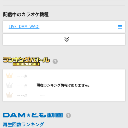
Get Over
dream
配信中のカラオケ機種
夏祭り
LIVE DAM WAO!
Whiteberry
[生音]115万キロのフィルム
Official髭男dism
[生音]チェリー
スピッツ
----
----
1
点
----
----
2
点
かごめ
----
----
3
点
優里
幸せであれ
浜田雅功
再生回数ランキング