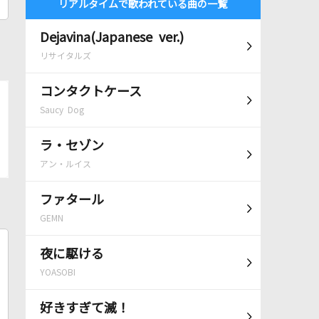
リアルタイムで歌われている曲の一覧
Dejavina(Japanese ver.)
リサイタルズ
コンタクトケース
Saucy Dog
ラ・セゾン
アン・ルイス
ファタール
GEMN
夜に駆ける
YOASOBI
好きすぎて滅！