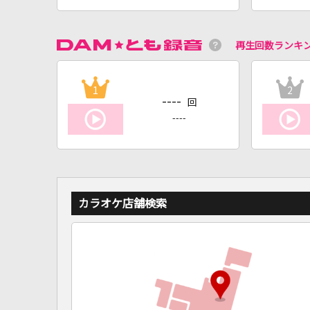
再生回数ランキ
1
2
----
回
----
カラオケ店舗検索