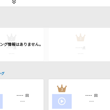
2
3
----
----
点
点
----
----
ング
3
----
----
回
回
----
----