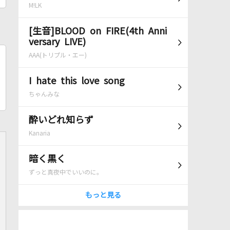
M!LK
[生音]BLOOD on FIRE(4th Anni
versary LIVE)
AAA(トリプル・エー)
I hate this love song
ちゃんみな
酔いどれ知らず
Kanaria
暗く黒く
ずっと真夜中でいいのに。
もっと見る