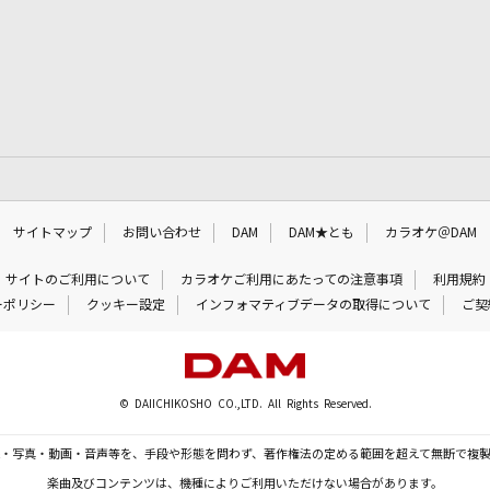
サイトマップ
お問い合わせ
DAM
DAM★とも
カラオケ＠DAM
サイトのご利用について
カラオケご利用にあたっての注意事項
利用規約
ーポリシー
クッキー設定
インフォマティブデータの取得について
ご契
© DAIICHIKOSHO CO.,LTD. All Rights Reserved.
・写真・動画・音声等を、手段や形態を問わず、著作権法の定める範囲を超えて無断で複
楽曲及びコンテンツは、機種によりご利用いただけない場合があります。