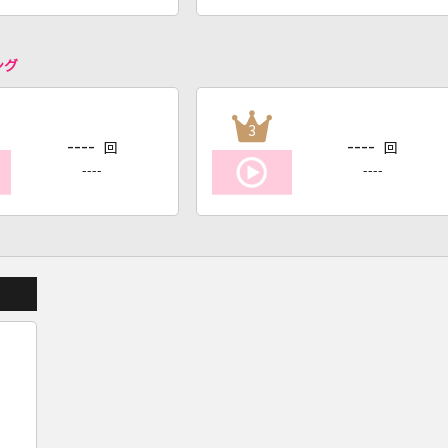
ング
3
----
----
回
回
----
----