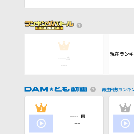
1
----
点
----
再生回数ランキ
1
2
----
回
----