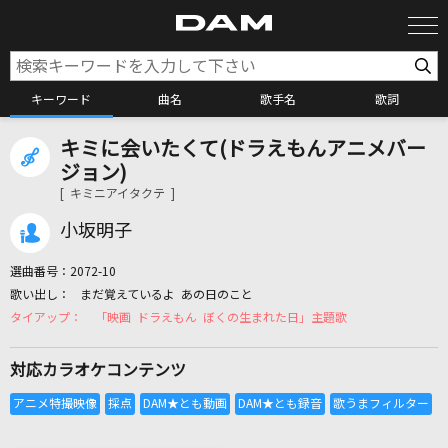
キーワード
曲名
歌手名
歌詞
キミに会いたくて(ドラえもんアニメバー
カラオケ検索
ジョン)
[ キミニアイタクテ ]
カラオケ店舗検索
小坂明子
選曲番号：
2072-10
カラオケリクエスト
まだ覚えているよ あの日のこと
「映画 ドラえもん ぼくの生まれた日」主題歌
全国りれき
対応カラオケコンテンツ
リアルタイムで歌われている曲の一覧