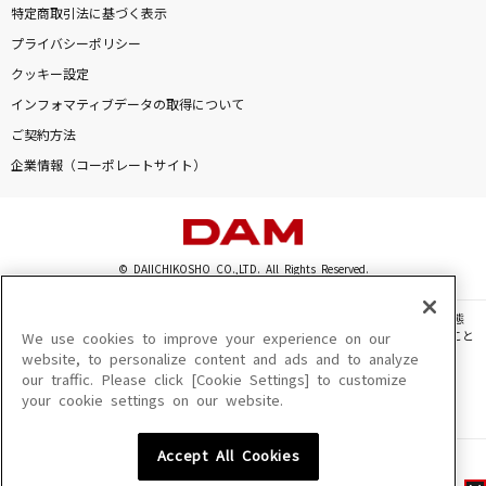
特定商取引法に基づく表示
プライバシーポリシー
クッキー設定
インフォマティブデータの取得について
ご契約方法
企業情報（コーポレートサイト）
© DAIICHIKOSHO CO.,LTD. All Rights Reserved.
このサイトに掲載されている一切の文章・画像・写真・動画・音声等を、手段や形態
を問わず、著作権法の定める範囲を超えて無断で複製、転載、ファイル化などすること
We use cookies to improve your experience on our
を禁じます。
website, to personalize content and ads and to analyze
our traffic. Please click [Cookie Settings] to customize
楽曲及びコンテンツは、機種によりご利用いただけない場合があります。
your cookie settings on our website.
楽曲及びコンテンツの配信日、配信内容が変更になる場合があります。
楽曲によりMYリスト保存ができない場合があります。
Accept All Cookies
JASRAC許諾番号
6602250213Y31015 6602250112Y38026 6602250240Y31015