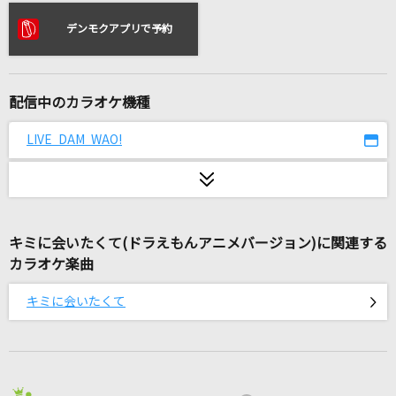
天国
デンモクアプリで予約
Mrs. GREEN APPLE
[生音]明日への扉
I WiSH
配信中のカラオケ機種
雨とカプチーノ
LIVE DAM WAO!
ヨルシカ
奏(かなで)
スキマスイッチ
キミに会いたくて(ドラえもんアニメバージョン)に関連する
カラオケ楽曲
[生音]島人ぬ宝
BEGIN
キミに会いたくて
愛のうた
倖田來未