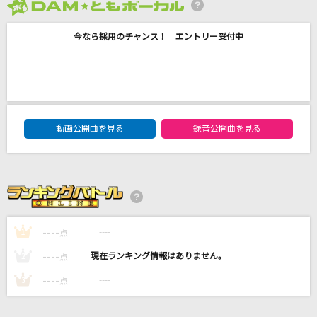
[生音]幸せ
2026年8月度
back number
今なら採用のチャンス！ エントリー受付中
くちべにグラス
北沢麻衣
紅蓮華 -アニメ映像 ver.-
DAM★ともボーカルエントリーランキング
動画公開曲を見る
録音公開曲を見る
LiSA
[生音]横須賀ストーリー
山口百恵
もっと見る
----
----
1
点
----
----
2
点
DAMの新曲・ランキングなど
カラオケ最新情報をチェック！
----
----
3
点