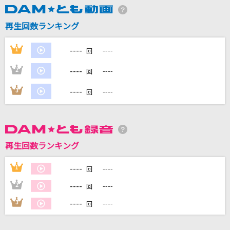
再生回数ランキング
DAMに会員登録・ログインして
カラオケをもっと楽しもう！
----
1
----
回
----
2
----
回
----
3
----
回
自宅でカラオケ歌い放題！
家族や友達と一緒に！練習にも！
再生回数ランキング
----
1
----
回
----
2
----
回
----
3
----
回