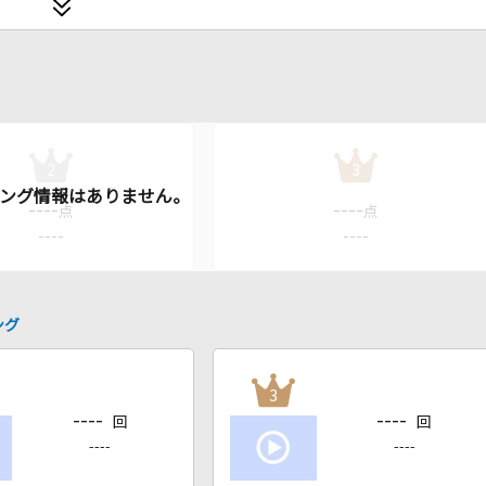
2
3
----
----
点
点
----
----
ング
3
----
----
回
回
----
----