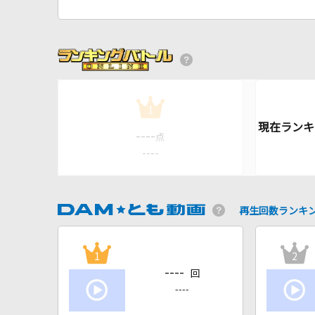
1
----
点
----
再生回数ランキ
1
2
----
回
----