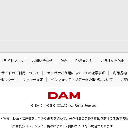
サイトマップ
お問い合わせ
DAM
DAM★とも
カラオケ＠DAM
サイトのご利用について
カラオケご利用にあたっての注意事項
利用規約
ーポリシー
クッキー設定
インフォマティブデータの取得について
ご契
© DAIICHIKOSHO CO.,LTD. All Rights Reserved.
・写真・動画・音声等を、手段や形態を問わず、著作権法の定める範囲を超えて無断で複
楽曲及びコンテンツは、機種によりご利用いただけない場合があります。