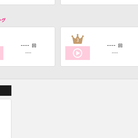
ング
3
----
----
回
回
----
----