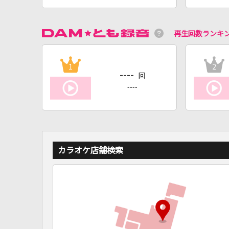
再生回数ランキ
1
2
----
回
----
カラオケ店舗検索