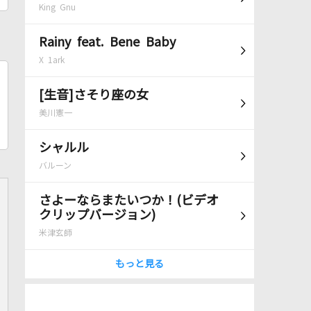
King Gnu
Rainy feat. Bene Baby
X 1ark
[生音]さそり座の女
美川憲一
シャルル
バルーン
さよーならまたいつか！(ビデオ
クリップバージョン)
米津玄師
もっと見る