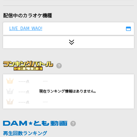
M
浜崎あゆみ
配信中のカラオケ機種
晩餐歌
LIVE DAM WAO!
tuki.
秒針を噛む
ずっと真夜中でいいのに。
あぶく
ヨルシカ
----
----
1
点
----
----
2
点
REVIVER
----
----
3
点
MY FIRST STORY
とくべチュ、して
＝LOVE
再生回数ランキング