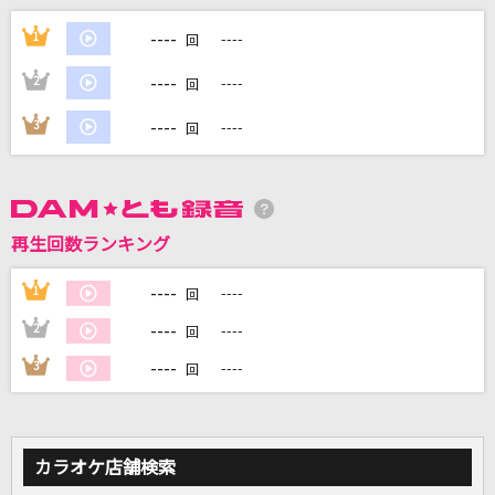
STAY AWAY
----
1
----
回
L'Arc-en-Ciel
----
2
----
回
[生音]しなやかに歌って
----
3
----
回
山口百恵
天灯
sajou no hana
再生回数ランキング
Life is... (Shintaro Morimoto)
----
1
----
回
SixTONES
----
2
----
回
もっと見る
----
3
----
回
DAMの新曲・ランキングなど
カラオケ最新情報をチェック！
カラオケ店舗検索