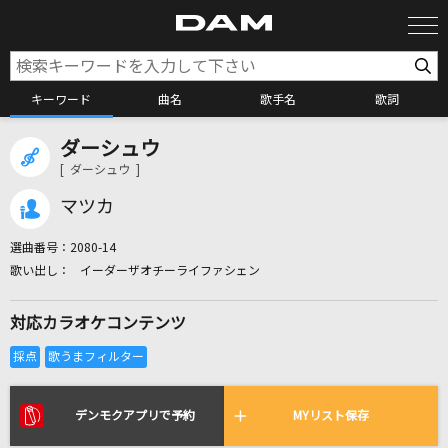
キーワード
曲名
歌手名
歌詞
ダーシュウ
カラオケ検索
[ ダーシュウ ]
マツカ
カラオケ店舗検索
選曲番号：
2080-14
イーダーザオチーライファシェン
カラオケリクエスト
対応カラオケコンテンツ
全国りれき
リアルタイムで歌われている曲の一覧
デンモクアプリで予約
MYリスト保存