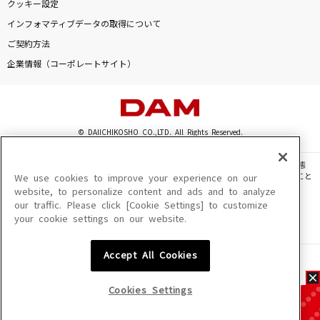
クッキー設定
インフォマティブデータの取得について
ご契約方法
企業情報（コーポレートサイト）
© DAIICHIKOSHO CO.,LTD. All Rights Reserved.
このサイトに掲載されている一切の文章・画像・写真・動画・音声等を、手段や形態
を問わず、著作権法の定める範囲を超えて無断で複製、転載、ファイル化などすること
We use cookies to improve your experience on our
を禁じます。
website, to personalize content and ads and to analyze
our traffic. Please click [Cookie Settings] to customize
楽曲及びコンテンツは、機種によりご利用いただけない場合があります。
your cookie settings on our website.
楽曲及びコンテンツの配信日、配信内容が変更になる場合があります。
楽曲によりMYリスト保存ができない場合があります。
Accept All Cookies
JASRAC許諾番号
6602250213Y31015 6602250112Y38026 6602250240Y31015
6602250241Y45122
Cookies Settings
NexTone許諾番号
ID000002945 ID000002947 ID000002937 ID000002938