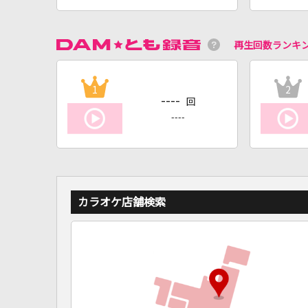
再生回数ランキ
1
2
----
回
----
カラオケ店舗検索