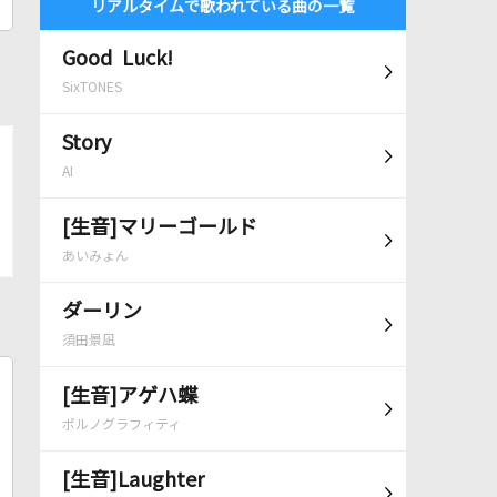
リアルタイムで歌われている曲の一覧
Good Luck!
SixTONES
Story
AI
[生音]マリーゴールド
あいみょん
ダーリン
須田景凪
[生音]アゲハ蝶
ポルノグラフィティ
[生音]Laughter