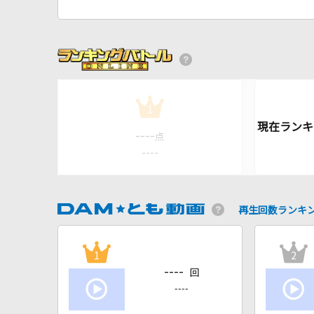
1
----
点
----
再生回数ランキ
1
2
----
回
----