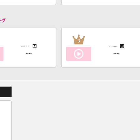
ング
3
----
----
回
回
----
----