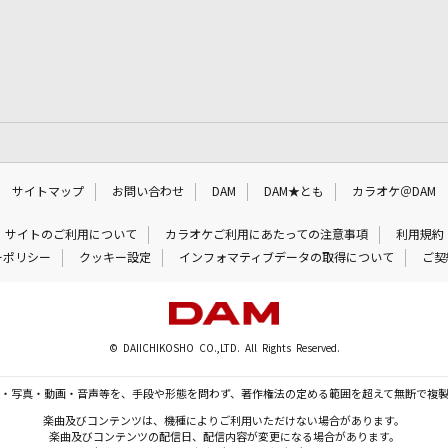
サイトマップ
お問い合わせ
DAM
DAM★とも
カラオケ＠DAM
サイトのご利用について
カラオケご利用にあたっての注意事項
利用規約
ーポリシー
クッキー設定
インフォマティブデータの取得について
ご契
© DAIICHIKOSHO CO.,LTD. All Rights Reserved.
・写真・動画・音声等を、手段や形態を問わず、著作権法の定める範囲を超えて無断で複
楽曲及びコンテンツは、機種によりご利用いただけない場合があります。
楽曲及びコンテンツの配信日、配信内容が変更になる場合があります。