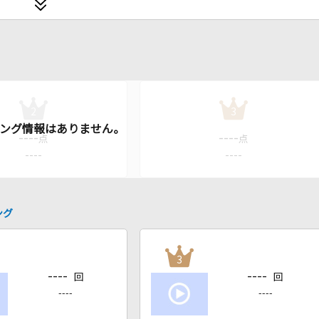
2
3
----
----
点
点
----
----
ング
3
----
----
回
回
----
----