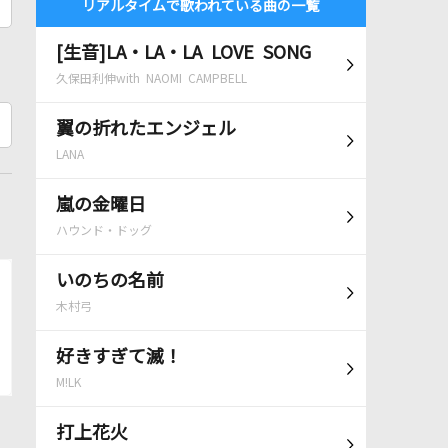
リアルタイムで歌われている曲の一覧
[生音]LA・LA・LA LOVE SONG
久保田利伸with NAOMI CAMPBELL
翼の折れたエンジェル
LANA
嵐の金曜日
ハウンド・ドッグ
いのちの名前
木村弓
好きすぎて滅！
M!LK
打上花火