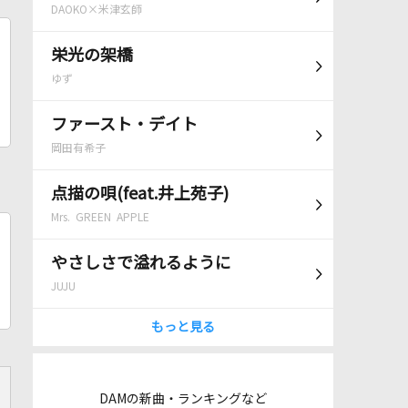
DAOKO×米津玄師
栄光の架橋
ゆず
ファースト・デイト
岡田有希子
点描の唄(feat.井上苑子)
Mrs. GREEN APPLE
やさしさで溢れるように
JUJU
もっと見る
DAMの新曲・ランキングなど