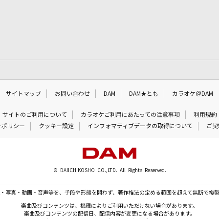
サイトマップ
お問い合わせ
DAM
DAM★とも
カラオケ＠DAM
サイトのご利用について
カラオケご利用にあたっての注意事項
利用規約
ーポリシー
クッキー設定
インフォマティブデータの取得について
ご契
© DAIICHIKOSHO CO.,LTD. All Rights Reserved.
・写真・動画・音声等を、手段や形態を問わず、著作権法の定める範囲を超えて無断で複
楽曲及びコンテンツは、機種によりご利用いただけない場合があります。
楽曲及びコンテンツの配信日、配信内容が変更になる場合があります。