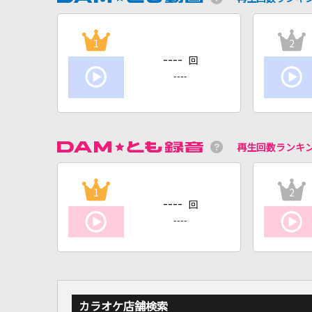
1
2
----
回
----
再生回数ランキ
1
2
----
回
----
カラオケ店舗検索