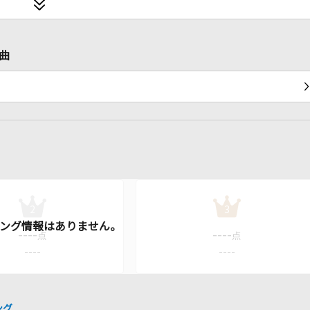
曲
2
3
----
----
点
点
----
----
ング