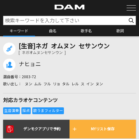
キーワード
曲名
歌手名
歌詞
[生音]ネガ オムヌン セサンウン
カラオケ検索
[ ネガオムヌンセサンウン ]
ナヒョニ
カラオケ店舗検索
選曲番号：
2083-72
ヌン ムル フル リョ タル レル ス イン ヌン
カラオケリクエスト
対応カラオケコンテンツ
全国りれき
リアルタイムで歌われている曲の一覧
デンモクアプリで予約
MYリスト保存