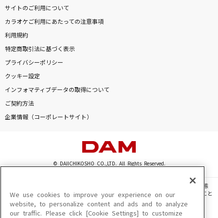
サイトのご利用について
カラオケご利用にあたっての注意事項
利用規約
特定商取引法に基づく表示
プライバシーポリシー
クッキー設定
インフォマティブデータの取得について
ご契約方法
企業情報（コーポレートサイト）
© DAIICHIKOSHO CO.,LTD. All Rights Reserved.
このサイトに掲載されている一切の文章・画像・写真・動画・音声等を、手段や形態
を問わず、著作権法の定める範囲を超えて無断で複製、転載、ファイル化などすること
We use cookies to improve your experience on our
を禁じます。
website, to personalize content and ads and to analyze
our traffic. Please click [Cookie Settings] to customize
楽曲及びコンテンツは、機種によりご利用いただけない場合があります。