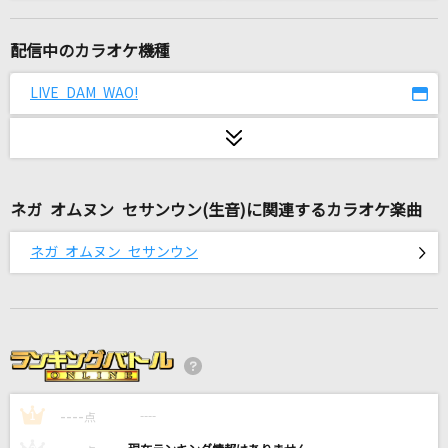
[生音]君がおじいちゃんあたしがおばあちゃん
コレサワ
配信中のカラオケ機種
ライラック
LIVE DAM WAO!
Mrs. GREEN APPLE
LOST ANGELS
GACKT(Gackt)
ネガ オムヌン セサンウン(生音)に関連するカラオケ楽曲
あなたに逢いたくて2004
ネガ オムヌン セサンウン
松田聖子
プラネタリウム
大塚 愛
[生音]冬と春
----
back number
----
1
点