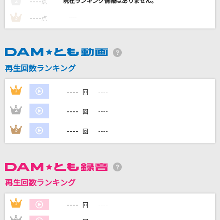
----
----
2
点
and I'm home
----
----
3
点
美樹さやか(喜多村英梨)・佐倉杏子(野中藍)
Across The Time
氷室京介
再生回数ランキング
[生音]PIECE OF MY WISH
----
1
----
回
今井美樹
----
2
----
回
[生音]青と夏
----
3
----
回
Mrs. GREEN APPLE
もっと見る
再生回数ランキング
DAMの新曲・ランキングなど
カラオケ最新情報をチェック！
----
1
----
回