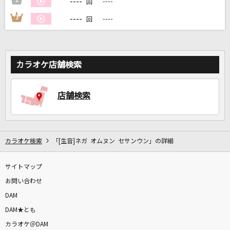
----
2
----
回
----
3
----
回
DAMに会員登録・ログインして
カラオケをもっと楽しもう！
カラオケ店舗検索
自宅でカラオケ歌い放題！
店舗検索
家族や友達と一緒に！練習にも！
カラオケ検索
「[生音]ネガ オムヌン セサンウン」の詳細
サイトマップ
お問い合わせ
DAM
DAM★とも
カラオケ＠DAM