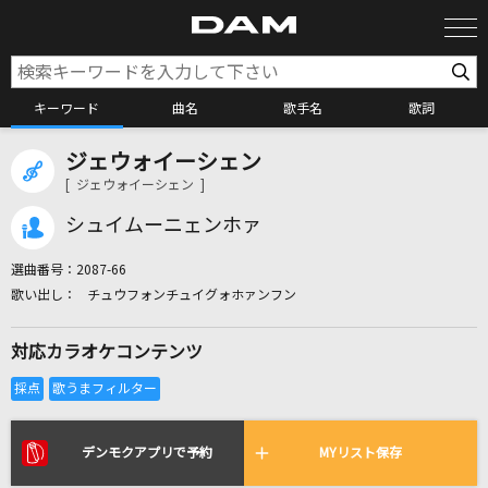
キーワード
曲名
歌手名
歌詞
ジェウォイーシェン
カラオケ検索
[ ジェウォイーシェン ]
シュイムーニェンホァ
カラオケ店舗検索
選曲番号：
2087-66
チュウフォンチュイグォホァンフン
カラオケリクエスト
対応カラオケコンテンツ
全国りれき
リアルタイムで歌われている曲の一覧
デンモクアプリで予約
MYリスト保存