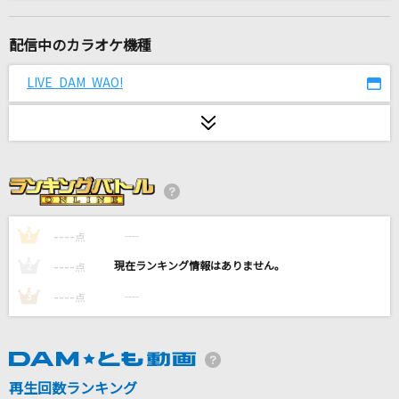
Story
AI
配信中のカラオケ機種
最後の優しさ
LIVE DAM WAO!
JAY'ED
オトノナルホウヘ→
Goose house
フラミンゴ
syudou
----
----
1
点
----
----
2
点
[生音]希望の轍
----
----
3
点
サザンオールスターズ
[生音]ピースサイン
米津玄師
再生回数ランキング