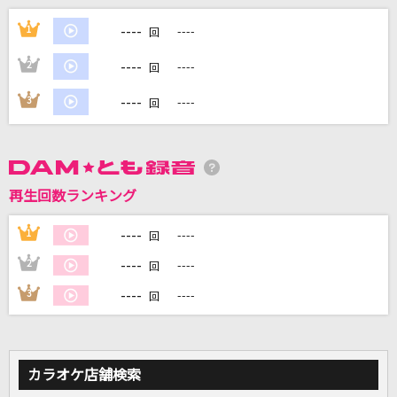
[生音]離したくはない
----
1
----
回
T-BOLAN
----
2
----
回
プラネタリウム
----
3
----
回
大塚 愛
眠り姫
SEKAI NO OWARI(世界の終わり)
再生回数ランキング
Vanilla
----
1
----
回
GACKT(Gackt)
----
2
----
回
もっと見る
----
3
----
回
DAMの新曲・ランキングなど
カラオケ最新情報をチェック！
カラオケ店舗検索