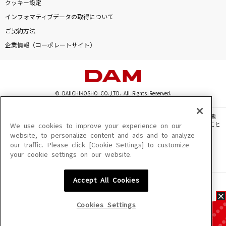
クッキー設定
インフォマティブデータの取得について
ご契約方法
企業情報（コーポレートサイト）
© DAIICHIKOSHO CO.,LTD. All Rights Reserved.
このサイトに掲載されている一切の文章・画像・写真・動画・音声等を、手段や形態
を問わず、著作権法の定める範囲を超えて無断で複製、転載、ファイル化などすること
We use cookies to improve your experience on our
を禁じます。
website, to personalize content and ads and to analyze
our traffic. Please click [Cookie Settings] to customize
楽曲及びコンテンツは、機種によりご利用いただけない場合があります。
your cookie settings on our website.
楽曲及びコンテンツの配信日、配信内容が変更になる場合があります。
楽曲によりMYリスト保存ができない場合があります。
Accept All Cookies
JASRAC許諾番号
6602250213Y31015 6602250112Y38026 6602250240Y31015
6602250241Y45122
Cookies Settings
NexTone許諾番号
ID000002945 ID000002947 ID000002937 ID000002938