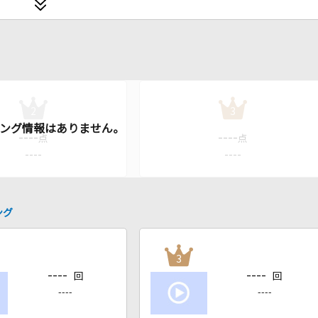
2
3
----
----
点
点
----
----
ング
3
----
----
回
回
----
----