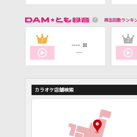
再生回数ランキ
1
2
----
回
----
カラオケ店舗検索