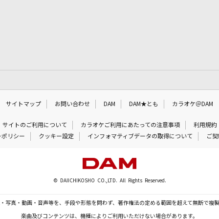
サイトマップ
お問い合わせ
DAM
DAM★とも
カラオケ＠DAM
サイトのご利用について
カラオケご利用にあたっての注意事項
利用規約
ーポリシー
クッキー設定
インフォマティブデータの取得について
ご契
© DAIICHIKOSHO CO.,LTD. All Rights Reserved.
・写真・動画・音声等を、手段や形態を問わず、著作権法の定める範囲を超えて無断で複
楽曲及びコンテンツは、機種によりご利用いただけない場合があります。