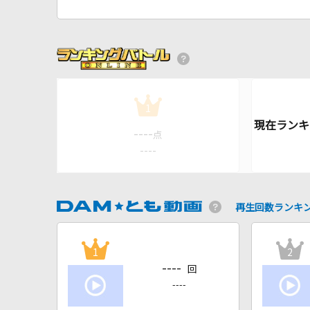
1
----
点
----
再生回数ランキ
1
2
----
回
----