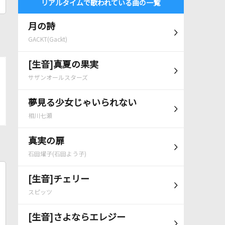
リアルタイムで歌われている曲の一覧
月の詩
GACKT(Gackt)
[生音]真夏の果実
サザンオールスターズ
夢見る少女じゃいられない
相川七瀬
真実の扉
石田燿子(石田よう子)
[生音]チェリー
スピッツ
[生音]さよならエレジー