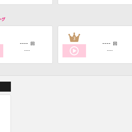
ング
3
----
----
回
回
----
----