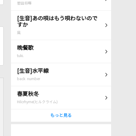
菅田将暉
[生音]あの唄はもう唄わないので
すか
風
晩餐歌
tuki.
[生音]水平線
back number
春夏秋冬
Hilcrhyme(ヒルクライム)
もっと見る