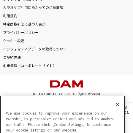
カラオケご利用にあたっての注意事項
利用規約
特定商取引法に基づく表示
プライバシーポリシー
クッキー設定
インフォマティブデータの取得について
ご契約方法
企業情報（コーポレートサイト）
© DAIICHIKOSHO CO.,LTD. All Rights Reserved.
このサイトに掲載されている一切の文章・画像・写真・動画・音声等を、手段や形態
を問わず、著作権法の定める範囲を超えて無断で複製、転載、ファイル化などすること
We use cookies to improve your experience on our
を禁じます。
website, to personalize content and ads and to analyze
our traffic. Please click [Cookie Settings] to customize
楽曲及びコンテンツは、機種によりご利用いただけない場合があります。
your cookie settings on our website.
楽曲及びコンテンツの配信日、配信内容が変更になる場合があります。