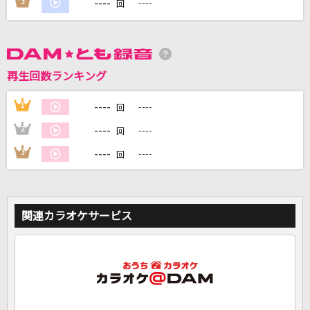
----
3
----
回
DAMに会員登録・ログインして
カラオケをもっと楽しもう！
再生回数ランキング
----
1
----
回
----
2
----
回
自宅でカラオケ歌い放題！
----
3
----
家族や友達と一緒に！練習にも！
回
関連カラオケサービス