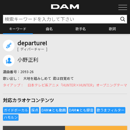
キーワード
曲名
歌手名
歌詞
departure!
カラオケ検索
[ ディパーチャー ]
小野正利
カラオケ店舗検索
選曲番号：
2093-26
大地を踏みしめて 君は目覚めて
カラオケリクエスト
日本テレビ系アニメ「HUNTER×HUNTER」オープニングテーマ
対応カラオケコンテンツ
全国りれき
リアルタイムで歌われている曲の一覧