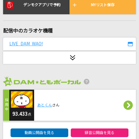
Golden [ゴールデン]
デンモクアプリで予約
MYリスト保存
HUNTR/X
[良音]愛のままにわがままに 僕は君だけを傷つ
配信中のカラオケ機種
けない
B'z
LIVE DAM WAO!
とくべチュ、して
＝LOVE
ええじゃないか
2026年8月度
WEST.
[名演]冬のうた 「名演ピアノ 美野 春樹」
あとくん
さん
Kiroro
93.433
点
DAM★ともボーカルエントリーランキング
誘感コレクション
動画公開曲を見る
録音公開曲を見る
シド