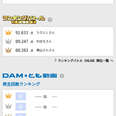
[生音]Wherever you are
ONE OK ROCK
[生音]ボクノート(ドラえもんアニメバージョン)
91.633
ＳＯＵＬさん
1
点
スキマスイッチ
89.247
のぼるさん
2
点
Beautiful Life
88.383
青山さんさん
3
点
SixTONES
ランキングバトル ONLINE 順位一覧 へ
366日
清水翔太 feat.仲宗根泉(HY)
再生回数ランキング
もっと見る
----
1
----
回
DAMの新曲・ランキングなど
----
カラオケ最新情報をチェック！
2
----
回