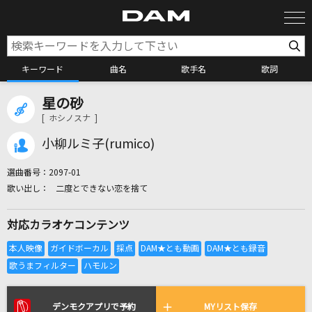
キーワード
曲名
歌手名
歌詞
星の砂
カラオケ検索
[ ホシノスナ ]
小柳ルミ子(rumico)
カラオケ店舗検索
選曲番号：
2097-01
二度とできない恋を捨て
カラオケリクエスト
対応カラオケコンテンツ
全国りれき
リアルタイムで歌われている曲の一覧
デンモクアプリで予約
MYリスト保存