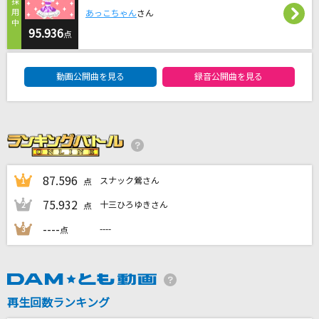
風にきえないで
あっこちゃん
さん
L'Arc-en-Ciel
95.936
点
DAM★ともボーカルエントリーランキング
This Is Me [ディス・イズ・ミー]
動画公開曲を見る
録音公開曲を見る
Keala Settle & The Greatest Showman Ensemble
I'm proud
華原朋美
[生音]幸せ
87.596
スナック鶯さん
1
点
back number
75.932
十三ひろゆきさん
2
点
もっと見る
----
----
3
点
DAMの新曲・ランキングなど
カラオケ最新情報をチェック！
再生回数ランキング