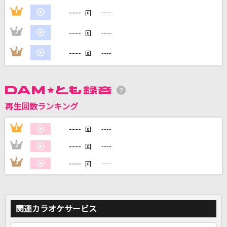
----
1
----
回
DAMに会員登録・ログインして
----
2
----
回
カラオケをもっと楽しもう！
----
3
----
回
自宅でカラオケ歌い放題！
家族や友達と一緒に！練習にも！
再生回数ランキング
----
1
----
回
----
2
----
回
----
3
----
回
関連カラオケサービス