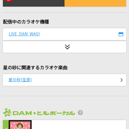
[生音]I Want You Back [帰ってほしいの]
The Jackson 5(The Jacksons)
配信中のカラオケ機種
君セン!
iLiFE!
LIVE DAM WAO!
旅路
藤井 風
星の砂に関連するカラオケ楽曲
[生音]星空のディスタンス
アルフィー(THE ALFEE)
星の砂(生音)
僕らの音
Mr.Children
ケセラセラ
2026年8月度
Mrs. GREEN APPLE