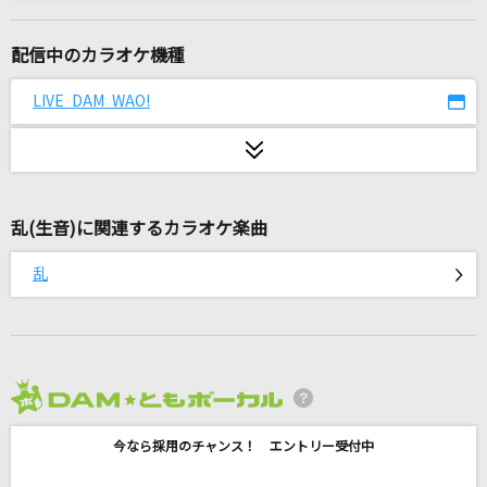
カラス
湘南乃風
配信中のカラオケ機種
だから僕は音楽を辞めた
LIVE DAM WAO!
ヨルシカ
ハレンチ
ちゃんみな
乱(生音)に関連するカラオケ楽曲
[生音]星座になれたら
乱
結束バンド
好きすぎて滅！
M!LK
2026年8月度
くるみ
今なら採用のチャンス！ エントリー受付中
Mr.Children