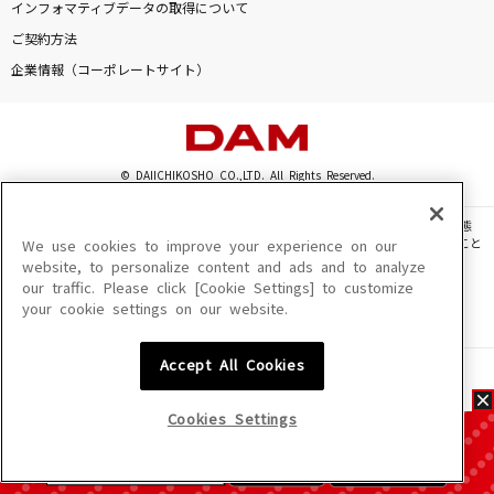
インフォマティブデータの取得について
ご契約方法
企業情報（コーポレートサイト）
© DAIICHIKOSHO CO.,LTD. All Rights Reserved.
このサイトに掲載されている一切の文章・画像・写真・動画・音声等を、手段や形態
を問わず、著作権法の定める範囲を超えて無断で複製、転載、ファイル化などすること
We use cookies to improve your experience on our
を禁じます。
website, to personalize content and ads and to analyze
our traffic. Please click [Cookie Settings] to customize
楽曲及びコンテンツは、機種によりご利用いただけない場合があります。
your cookie settings on our website.
楽曲及びコンテンツの配信日、配信内容が変更になる場合があります。
楽曲によりMYリスト保存ができない場合があります。
Accept All Cookies
JASRAC許諾番号
6602250213Y31015 6602250112Y38026 6602250240Y31015
6602250241Y45122
Cookies Settings
NexTone許諾番号
ID000002945 ID000002947 ID000002937 ID000002938