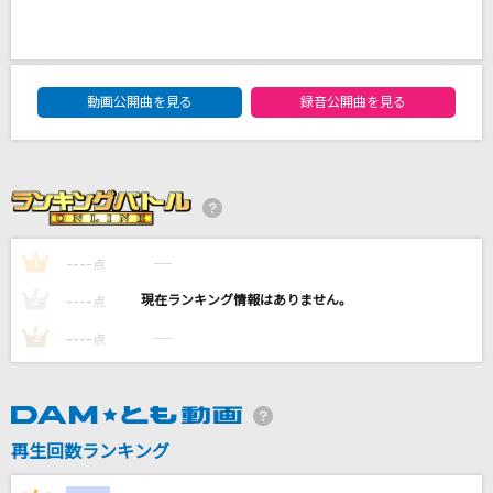
Good-bye days
YUI
DAM★ともボーカルエントリーランキング
[生音]真夏の果実
動画公開曲を見る
録音公開曲を見る
サザンオールスターズ
Story
AI
----
----
1
点
群青
YOASOBI
----
----
2
点
----
----
3
点
もっと見る
DAMの新曲・ランキングなど
カラオケ最新情報をチェック！
再生回数ランキング