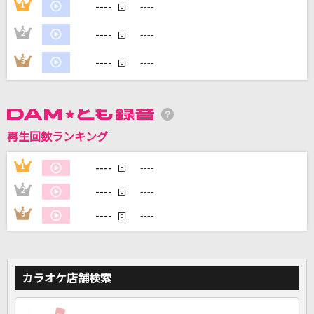
----
1
----
回
----
2
----
回
DAMに会員登録・ログインして
カラオケをもっと楽しもう！
----
3
----
回
自宅でカラオケ歌い放題！
再生回数ランキング
家族や友達と一緒に！練習にも！
----
1
----
回
----
2
----
回
----
3
----
回
カラオケ店舗検索