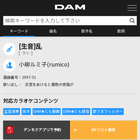
キーワード
曲名
歌手名
歌詞
[生音]乱
カラオケ検索
[ ラン ]
小柳ルミ子(rumico)
カラオケ店舗検索
選曲番号：
2097-51
天窓をあけると銀色の夜風が
カラオケリクエスト
対応カラオケコンテンツ
全国りれき
リアルタイムで歌われている曲の一覧
デンモクアプリで予約
MYリスト保存