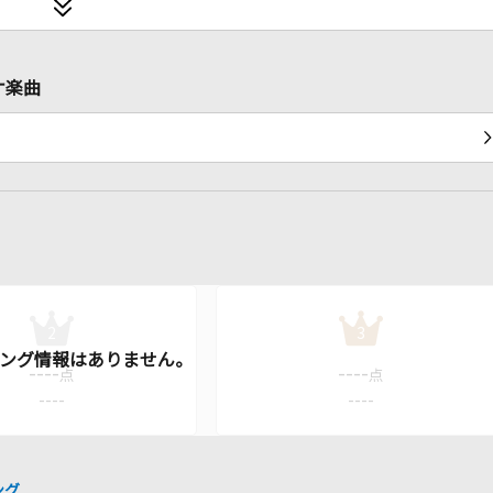
ケ楽曲
2
3
----
----
点
点
----
----
ング