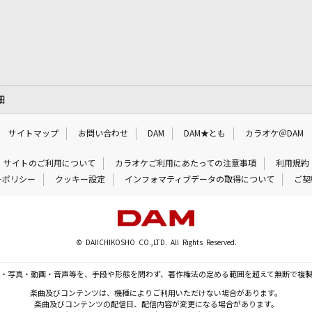
細
サイトマップ
お問い合わせ
DAM
DAM★とも
カラオケ＠DAM
サイトのご利用について
カラオケご利用にあたっての注意事項
利用規約
ーポリシー
クッキー設定
インフォマティブデータの取得について
ご契
© DAIICHIKOSHO CO.,LTD. All Rights Reserved.
・写真・動画・音声等を、手段や形態を問わず、著作権法の定める範囲を超えて無断で複
楽曲及びコンテンツは、機種によりご利用いただけない場合があります。
楽曲及びコンテンツの配信日、配信内容が変更になる場合があります。