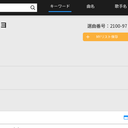
キーワード
曲名
歌手名
セヨ
選曲番号：
2100-97
MYリスト保存