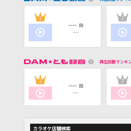
1
2
----
回
----
再生回数ランキ
1
2
----
回
----
カラオケ店舗検索