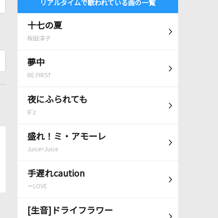
リアルタイムで歌われている曲の一覧
十七の夏
桜田淳子
夢中
BE:FIRST
夜にふられても
B'z
盛れ！ミ・アモーレ
Juice=Juice
手遅れcaution
＝LOVE
[生音]ドライフラワー