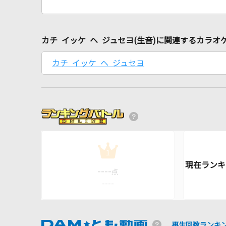
カチ イッケ ヘ ジュセヨ(生音)に関連するカラオ
カチ イッケ ヘ ジュセヨ
1
----
点
----
再生回数ランキ