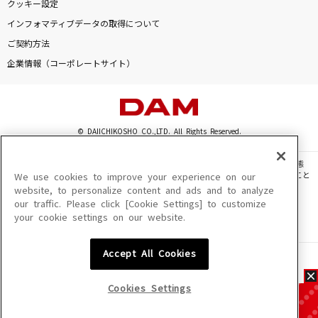
クッキー設定
インフォマティブデータの取得について
ご契約方法
企業情報（コーポレートサイト）
© DAIICHIKOSHO CO.,LTD. All Rights Reserved.
このサイトに掲載されている一切の文章・画像・写真・動画・音声等を、手段や形態
を問わず、著作権法の定める範囲を超えて無断で複製、転載、ファイル化などすること
We use cookies to improve your experience on our
を禁じます。
website, to personalize content and ads and to analyze
our traffic. Please click [Cookie Settings] to customize
楽曲及びコンテンツは、機種によりご利用いただけない場合があります。
your cookie settings on our website.
楽曲及びコンテンツの配信日、配信内容が変更になる場合があります。
楽曲によりMYリスト保存ができない場合があります。
Accept All Cookies
JASRAC許諾番号
6602250213Y31015 6602250112Y38026 6602250240Y31015
6602250241Y45122
Cookies Settings
NexTone許諾番号
ID000002945 ID000002947 ID000002937 ID000002938