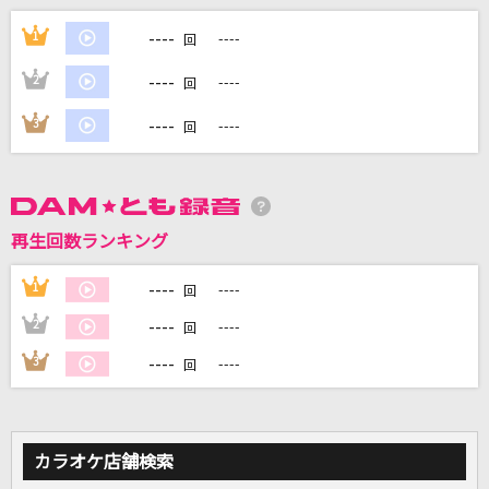
不可思議のカルテ
----
1
----
回
桜島麻衣(CV:瀬戸麻沙美)、古賀朋絵(CV:東山奈央)、双葉理央(CV:種崎敦
美)、豊浜のどか(CV:内田真礼)、梓川かえで(CV:久保ユリカ)、牧之原翔子
(CV:水瀬いのり)
----
2
----
回
----
3
----
呪って呪って
回
＝LOVE
secret arms
再生回数ランキング
Ray
----
1
----
回
[生音]ミュージック・アワー
----
ポルノグラフィティ
2
----
回
----
3
----
回
もっと見る
DAMの新曲・ランキングなど
カラオケ最新情報をチェック！
カラオケ店舗検索