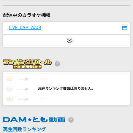
Get Along Together
山根康広
配信中のカラオケ機種
[生音]怒りをくれよ
LIVE DAM WAO!
GLIM SPANKY
愛してる 愛してた
DREAMS COME TRUE
紺碧の空～早稲田大学応援歌～
大学校歌・応援歌
----
----
1
点
----
----
2
点
阿修羅ちゃん
----
----
3
点
Ado
少女レイ
みきとP
再生回数ランキング