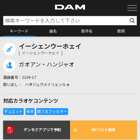
キーワード
曲名
歌手名
歌詞
イーシェンウーホェイ
カラオケ検索
[ イーシェンウーホェイ ]
ガオアン・ハンジャオ
カラオケ店舗検索
選曲番号：
2109-17
ハオジュウメイリェンルォ
カラオケリクエスト
対応カラオケコンテンツ
全国りれき
リアルタイムで歌われている曲の一覧
デンモクアプリで予約
MYリスト保存