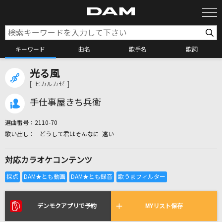
キーワード
曲名
歌手名
歌詞
光る風
カラオケ検索
[ ヒカルカゼ ]
手仕事屋きち兵衛
カラオケ店舗検索
選曲番号：
2110-70
どうして君はそんなに 遠い
カラオケリクエスト
対応カラオケコンテンツ
全国りれき
リアルタイムで歌われている曲の一覧
デンモクアプリで予約
MYリスト保存