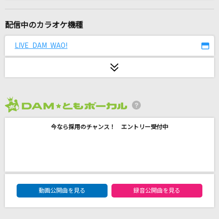
Listeners
ミュウ(CV:高橋李依)
配信中のカラオケ機種
残酷な天使のテーゼ
LIVE DAM WAO!
高橋洋子
怪獣の花唄
Vaundy
2026年8月度
[生音]ふわふわ時間
今なら採用のチャンス！ エントリー受付中
放課後ティータイム
bird's sorrow
back number
DAM★ともボーカルエントリーランキング
[生音]無心拍数(アオアシver.)
動画公開曲を見る
録音公開曲を見る
[Alexandros]