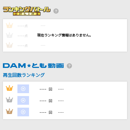
エルフ
Ado
----
----
1
ゴーストルール(Game Version)
点
DECO*27
----
----
2
点
----
----
3
点
[生音]シルエット・ロマンス
大橋純子
SHOOT!
再生回数ランキング
RO-KYU-BU!
----
1
----
回
もっと見る
----
2
----
回
DAMの新曲・ランキングなど
----
3
----
回
カラオケ最新情報をチェック！