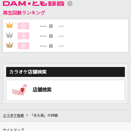
再生回数ランキング
DAMに会員登録・ログインして
カラオケをもっと楽しもう！
----
1
----
回
----
2
----
回
----
3
----
回
自宅でカラオケ歌い放題！
家族や友達と一緒に！練習にも！
カラオケ店舗検索
店舗検索
カラオケ検索
「光る風」の詳細
サイトマップ