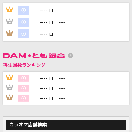
[生音]カクテル
----
1
----
回
川野夏美
----
2
----
回
アイデンティティ
----
3
----
回
酒井ミキオ
[生音]ずっと、ふたりで
家入レオ
再生回数ランキング
orion
----
1
----
回
米津玄師
----
2
----
回
もっと見る
----
3
----
回
DAMの新曲・ランキングなど
カラオケ最新情報をチェック！
カラオケ店舗検索