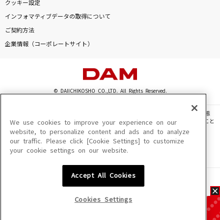
クッキー設定
インフォマティブデータの取得について
ご契約方法
企業情報（コーポレートサイト）
© DAIICHIKOSHO CO.,LTD. All Rights Reserved.
このサイトに掲載されている一切の文章・画像・写真・動画・音声等を、手段や形態
を問わず、著作権法の定める範囲を超えて無断で複製、転載、ファイル化などすること
We use cookies to improve your experience on our
を禁じます。
website, to personalize content and ads and to analyze
our traffic. Please click [Cookie Settings] to customize
楽曲及びコンテンツは、機種によりご利用いただけない場合があります。
your cookie settings on our website.
楽曲及びコンテンツの配信日、配信内容が変更になる場合があります。
楽曲によりMYリスト保存ができない場合があります。
Accept All Cookies
JASRAC許諾番号
6602250213Y31015 6602250112Y38026 6602250240Y31015
6602250241Y45122
Cookies Settings
NexTone許諾番号
ID000002945 ID000002947 ID000002937 ID000002938