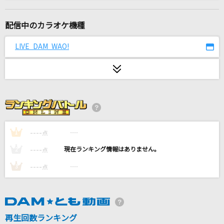
Lemon
米津玄師
配信中のカラオケ機種
感電(ビデオクリップバージョン)
LIVE DAM WAO!
米津玄師
Happiness
シェネル
RPG
SEKAI NO OWARI(世界の終わり)
----
----
1
点
----
----
2
点
オールセーブチャレンジ
----
----
3
点
香椎モイミ
恋人ごっこ
マカロニえんぴつ
再生回数ランキング