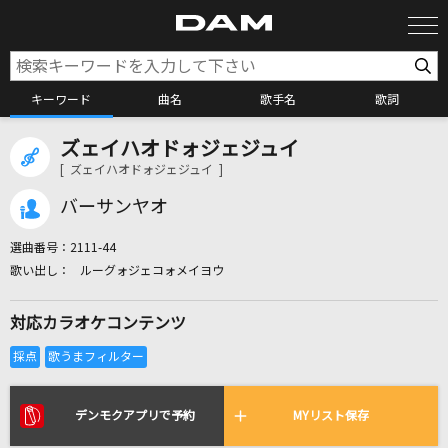
キーワード
曲名
歌手名
歌詞
ズェイハオドォジェジュイ
カラオケ検索
[ ズェイハオドォジェジュイ ]
バーサンヤオ
カラオケ店舗検索
選曲番号：
2111-44
ルーグォジェコォメイヨウ
カラオケリクエスト
対応カラオケコンテンツ
全国りれき
リアルタイムで歌われている曲の一覧
デンモクアプリで予約
MYリスト保存