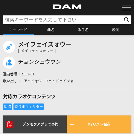
キーワード
曲名
歌手名
歌詞
メイフェイスォウー
カラオケ検索
[ メイフェイスォウー ]
チョンシュウウン
カラオケ店舗検索
選曲番号：
2113-31
アイドォシーフェイドェイツォ
カラオケリクエスト
対応カラオケコンテンツ
全国りれき
リアルタイムで歌われている曲の一覧
デンモクアプリで予約
MYリスト保存