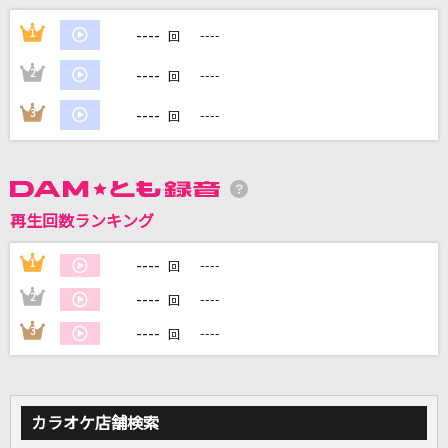
BROKEN GAMES
----
1
----
回
FZMZ
----
2
----
回
[生音]楓
----
3
----
回
スピッツ
青空Jumping Heart
Aqours
再生回数ランキング
もーいーかい？
----
1
----
回
ファントムシータ
----
2
----
回
もっと見る
----
3
----
回
DAMの新曲・ランキングなど
カラオケ最新情報をチェック！
カラオケ店舗検索