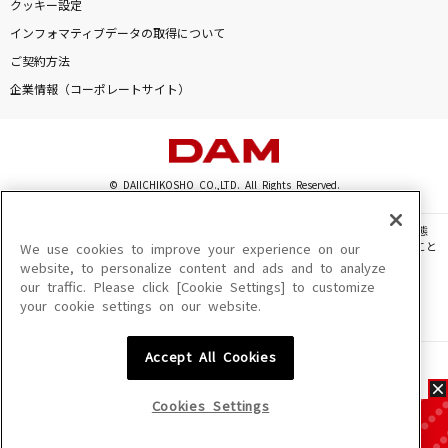
クッキー設定
インフォマティブデータの取得について
ご契約方法
企業情報（コーポレートサイト）
© DAIICHIKOSHO CO.,LTD. All Rights Reserved.
このサイトに掲載されている一切の文章・画像・写真・動画・音声等を、手段や形態
を問わず、著作権法の定める範囲を超えて無断で複製、転載、ファイル化などすること
We use cookies to improve your experience on our
を禁じます。
website, to personalize content and ads and to analyze
our traffic. Please click [Cookie Settings] to customize
楽曲及びコンテンツは、機種によりご利用いただけない場合があります。
your cookie settings on our website.
楽曲及びコンテンツの配信日、配信内容が変更になる場合があります。
楽曲によりMYリスト保存ができない場合があります。
Accept All Cookies
JASRAC許諾番号
6602250213Y31015 6602250112Y38026 6602250240Y31015
6602250241Y45122
Cookies Settings
NexTone許諾番号
ID000002945 ID000002947 ID000002937 ID000002938