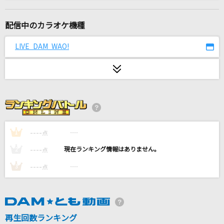
Singing!
放課後ティータイム
配信中のカラオケ機種
Mellow Addiction
LIVE DAM WAO!
MELLOW DEAR US
怪獣の花唄
Vaundy
蕾
コブクロ
----
----
1
点
----
----
2
点
かくれんぼ
----
----
3
点
優里
SCANNER
hide
再生回数ランキング