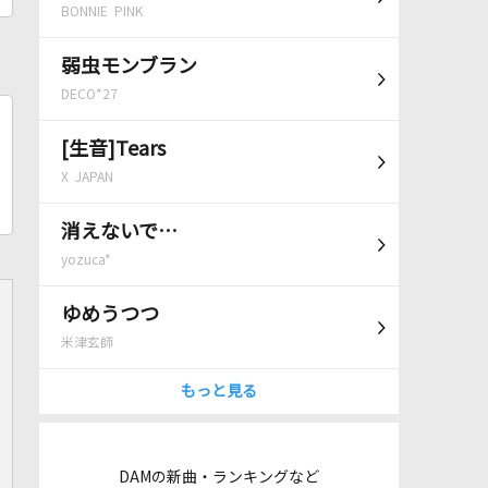
BONNIE PINK
弱虫モンブラン
DECO*27
[生音]Tears
X JAPAN
消えないで…
yozuca*
ゆめうつつ
米津玄師
もっと見る
DAMの新曲・ランキングなど