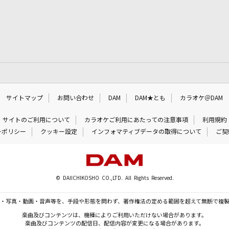
サイトマップ
お問い合わせ
DAM
DAM★とも
カラオケ＠DAM
サイトのご利用について
カラオケご利用にあたっての注意事項
利用規約
ーポリシー
クッキー設定
インフォマティブデータの取得について
ご契
© DAIICHIKOSHO CO.,LTD. All Rights Reserved.
・写真・動画・音声等を、手段や形態を問わず、著作権法の定める範囲を超えて無断で複
楽曲及びコンテンツは、機種によりご利用いただけない場合があります。
楽曲及びコンテンツの配信日、配信内容が変更になる場合があります。