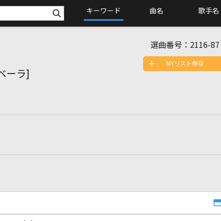
キーワード
曲名
歌手名
選曲番号：
2116-87
MYリスト保存
ェベーラ]