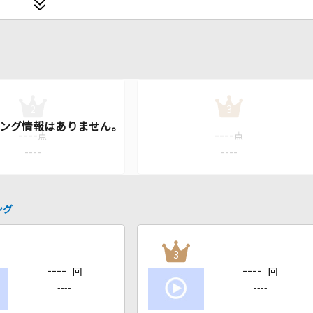
2
3
----
----
点
点
----
----
ング
3
----
----
回
回
----
----