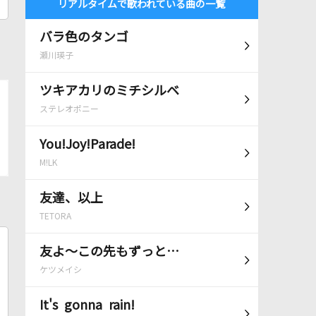
リアルタイムで歌われている曲の一覧
バラ色のタンゴ
瀬川瑛子
ツキアカリのミチシルベ
ステレオポニー
You!Joy!Parade!
M!LK
友達、以上
TETORA
友よ～この先もずっと…
ケツメイシ
It's gonna rain!