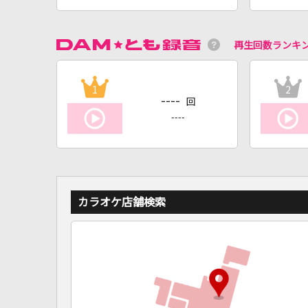
再生回数ランキ
1
2
----
回
----
カラオケ店舗検索