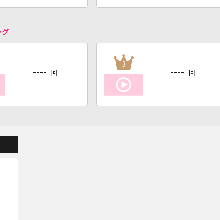
ング
3
----
----
回
回
----
----