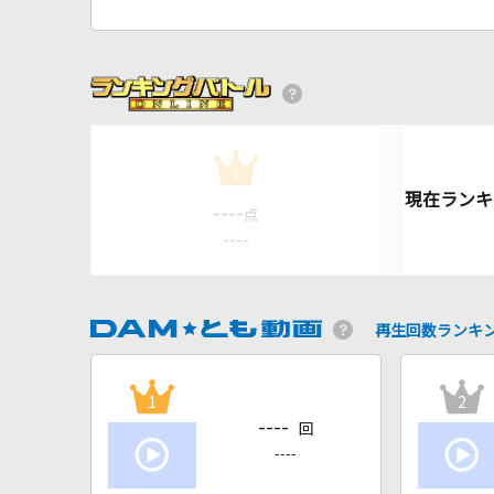
1
----
点
----
再生回数ランキ
1
2
----
回
----