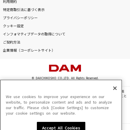
利用規約
特定商取引法に基づく表示
プライバシーポリシー
クッキー設定
インフォマティブデータの取得について
ご契約方法
企業情報（コーポレートサイト）
© DAIICHIKOSHO CO.,LTD. All Rights Reserved.
このサイトに掲載されている一切の文章・画像・写真・動画・音声等を、手段や形態
を問わず、著作権法の定める範囲を超えて無断で複製、転載、ファイル化などすること
We use cookies to improve your experience on our
を禁じます。
website, to personalize content and ads and to analyze
our traffic. Please click [Cookie Settings] to customize
楽曲及びコンテンツは、機種によりご利用いただけない場合があります。
your cookie settings on our website.
楽曲及びコンテンツの配信日、配信内容が変更になる場合があります。
楽曲によりMYリスト保存ができない場合があります。
Accept All Cookies
JASRAC許諾番号