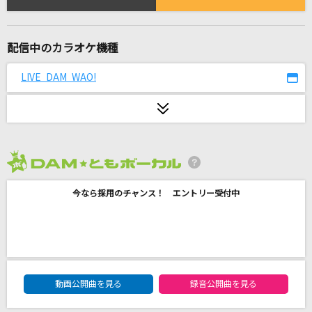
勇気100%
なにわ男子
配信中のカラオケ機種
サターン
ずっと真夜中でいいのに。
LIVE DAM WAO!
[生音]さよならエレジー
菅田将暉
田園
2026年8月度
玉置浩二
今なら採用のチャンス！ エントリー受付中
breakfast
Mrs. GREEN APPLE
たてっ!よこっ!ななめっ!みんなのちから!
DAM★ともボーカルエントリーランキング
動画公開曲を見る
録音公開曲を見る
てれび戦士