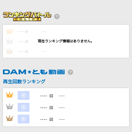
花
ORANGE RANGE
[生音]幸せ
----
----
1
点
back number
----
----
2
点
[生音]for you...
----
----
3
点
高橋真梨子
Fiesta! Fiesta!
Juice=Juice
再生回数ランキング
もっと見る
----
1
----
回
----
2
----
回
DAMの新曲・ランキングなど
カラオケ最新情報をチェック！
----
3
----
回