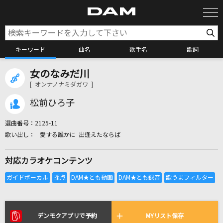
キーワード
曲名
歌手名
歌詞
女のなみだ川
カラオケ検索
[ オンナノナミダガワ ]
松前ひろ子
カラオケ店舗検索
選曲番号：
2125-11
愛する誰かに 出逢えたならば
カラオケリクエスト
対応カラオケコンテンツ
全国りれき
リアルタイムで歌われている曲の一覧
デンモクアプリで予約
MYリスト保存