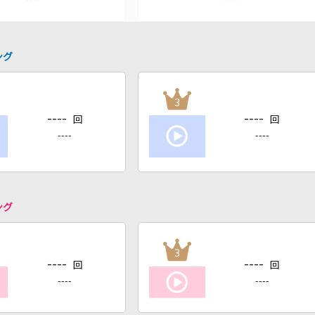
ング
3
----
----
回
回
----
----
ング
3
----
----
回
回
----
----