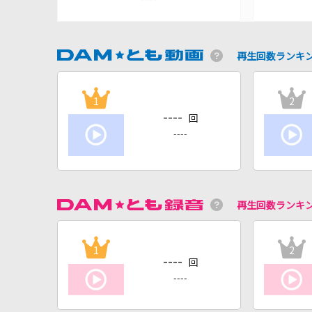
再生回数ランキ
1
2
----
回
----
再生回数ランキ
1
2
----
回
----