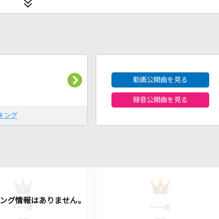
2026年8月度
動画公開曲を見る
録音公開曲を見る
キング
2
3
----
----
点
点
----
----