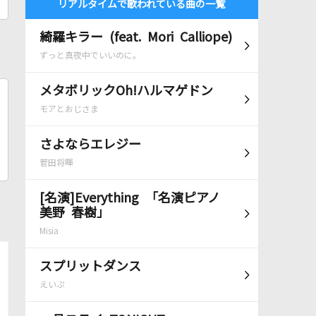
リアルタイムで歌われている曲の一覧
綺羅キラー (feat. Mori Calliope)
ずっと真夜中でいいのに。
メタボリックOh!ハルマゲドン
モアとおじさま
さよならエレジー
菅田将暉
[名演]Everything 「名演ピアノ
美野 春樹」
Misia
スプリットダンス
えいぷ