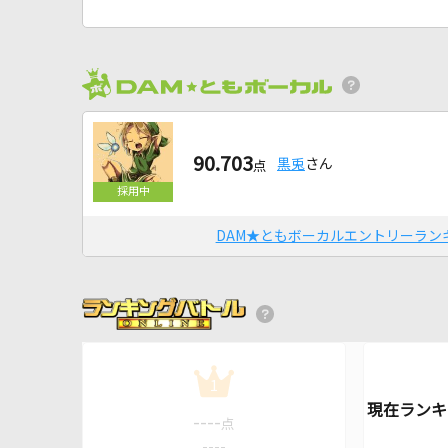
90.703
黒兎
さん
点
DAM★ともボーカルエントリーラン
1
----
点
----