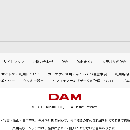
サイトマップ
お問い合わせ
DAM
DAM★とも
カラオケ＠DAM
サイトのご利用について
カラオケご利用にあたっての注意事項
利用規約
ーポリシー
クッキー設定
インフォマティブデータの取得について
ご契
© DAIICHIKOSHO CO.,LTD. All Rights Reserved.
・写真・動画・音声等を、手段や形態を問わず、著作権法の定める範囲を超えて無断で複
楽曲及びコンテンツは、機種によりご利用いただけない場合があります。