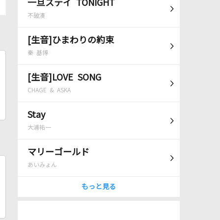
一旦ステイ TONIGHT
不破湊
[生音]ひまわりの約束
秦 基博
[生音]LOVE SONG
CHAGE & ASKA
Stay
大浦祐一
マリーゴールド
あいみょん
もっと見る