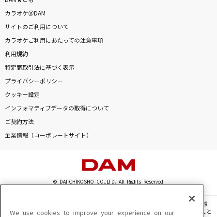
DAM★とも
カラオケ＠DAM
サイトのご利用について
カラオケご利用にあたっての注意事項
利用規約
特定商取引法に基づく表示
プライバシーポリシー
クッキー設定
インフォマティブデータの取得について
ご契約方法
企業情報（コーポレートサイト）
© DAIICHIKOSHO CO.,LTD. All Rights Reserved.
このサイトに掲載されている一切の文章・画像・写真・動画・音声等を、手段や形態
を問わず、著作権法の定める範囲を超えて無断で複製、転載、ファイル化などすること
We use cookies to improve your experience on our