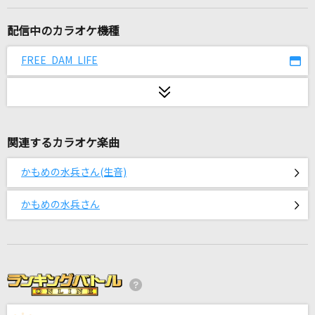
[生音]ピースサイン
米津玄師
配信中のカラオケ機種
[プロオケ]ごめんね…
FREE DAM LIFE
高橋真梨子
サイダー
The Birthday
関連するカラオケ楽曲
劇薬中毒
かもめの水兵さん(生音)
＝LOVE
かもめの水兵さん
大不正解
back number
すくりぃむ！
P丸様。