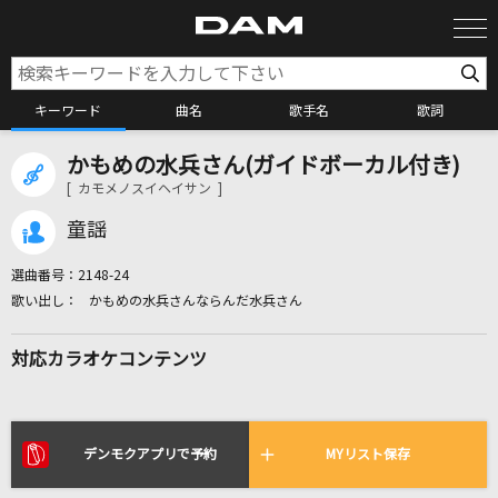
キーワード
曲名
歌手名
歌詞
かもめの水兵さん(ガイドボーカル付き)
カラオケ検索
[ カモメノスイヘイサン ]
童謡
カラオケ店舗検索
選曲番号：
2148-24
かもめの水兵さんならんだ水兵さん
カラオケリクエスト
対応カラオケコンテンツ
全国りれき
リアルタイムで歌われている曲の一覧
デンモクアプリで予約
MYリスト保存