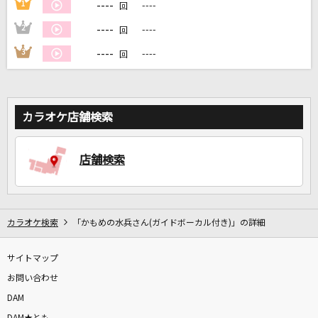
----
1
----
回
----
2
----
回
DAMに会員登録・ログインして
----
3
----
カラオケをもっと楽しもう！
回
カラオケ店舗検索
自宅でカラオケ歌い放題！
家族や友達と一緒に！練習にも！
店舗検索
カラオケ検索
「かもめの水兵さん(ガイドボーカル付き)」の詳細
サイトマップ
お問い合わせ
DAM