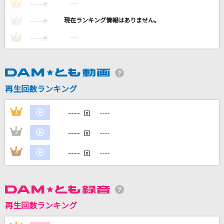
----
----
1
点
[生音]雨
----
----
2
森高千里
点
----
----
3
点
3月9日
レミオロメン
紗痲
再生回数ランキング
煮ル果実
----
1
----
回
BRAVE HERO(TVサイズ)
----
2
----
回
リトルブルーボックス(Little Blue boX)
----
3
----
回
もっと見る
DAMの新曲・ランキングなど
カラオケ最新情報をチェック！
再生回数ランキング