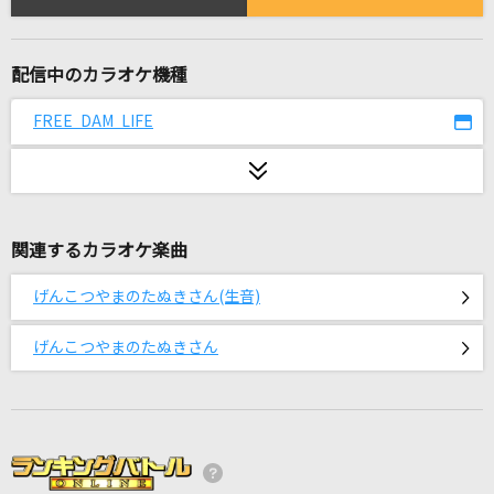
ズルい幻
めいちゃん
配信中のカラオケ機種
魂のルフラン
FREE DAM LIFE
高橋洋子
風と町
Mrs. GREEN APPLE
関連するカラオケ楽曲
盛れ！ミ・アモーレ
Juice=Juice
げんこつやまのたぬきさん(生音)
[生音]悪魔の子(アニメver.)
げんこつやまのたぬきさん
ヒグチアイ
旅路
berry meet