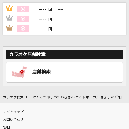
----
1
----
回
DAMに会員登録・ログインして
----
2
----
回
カラオケをもっと楽しもう！
----
3
----
回
自宅でカラオケ歌い放題！
カラオケ店舗検索
家族や友達と一緒に！練習にも！
店舗検索
カラオケ検索
「げんこつやまのたぬきさん(ガイドボーカル付き)」の詳細
サイトマップ
お問い合わせ
DAM