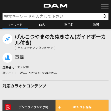
キーワード
曲名
歌手名
歌詞
げんこつやまのたぬきさん(ガイドボーカ
カラオケ検索
ル付き)
[ ゲンコツヤマノタヌキサン ]
カラオケ店舗検索
童謡
選曲番号：
2148-28
カラオケリクエスト
げんこつやまの たぬきさん
対応カラオケコンテンツ
全国りれき
リアルタイムで歌われている曲の一覧
デンモクアプリで予約
MYリスト保存