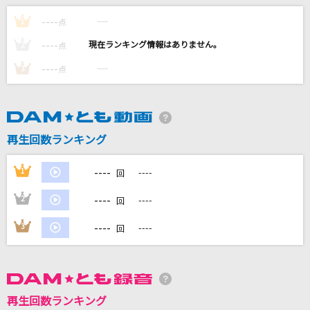
少年時代 (あの夏のルカver.)
----
----
1
点
suis from ヨルシカ
----
----
2
点
[生音]366日
----
----
3
点
HY
お返事まだカナ？おじさん構文！
吉本おじさん
再生回数ランキング
CRY
----
1
----
回
SawanoHiroyuki[nZk]:mizuki
----
2
----
回
もっと見る
----
3
----
回
DAMの新曲・ランキングなど
カラオケ最新情報をチェック！
再生回数ランキング