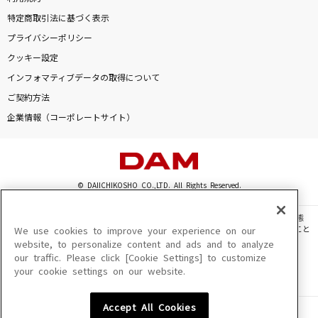
特定商取引法に基づく表示
プライバシーポリシー
クッキー設定
インフォマティブデータの取得について
ご契約方法
企業情報（コーポレートサイト）
© DAIICHIKOSHO CO.,LTD. All Rights Reserved.
このサイトに掲載されている一切の文章・画像・写真・動画・音声等を、手段や形態
を問わず、著作権法の定める範囲を超えて無断で複製、転載、ファイル化などすること
We use cookies to improve your experience on our
を禁じます。
website, to personalize content and ads and to analyze
our traffic. Please click [Cookie Settings] to customize
楽曲及びコンテンツは、機種によりご利用いただけない場合があります。
your cookie settings on our website.
楽曲及びコンテンツの配信日、配信内容が変更になる場合があります。
楽曲によりMYリスト保存ができない場合があります。
Accept All Cookies
JASRAC許諾番号