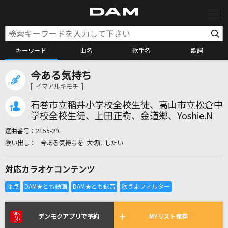
キーワード
曲名
歌手名
歌詞
今ある気持ち
カラオケ検索
[ イマアルキモチ ]
石巻市立稲井小学校全校生徒、高山市立松倉中
カラオケ店舗検索
学校全校生徒、上田正樹、金道郷、Yoshie.N
選曲番号：
2155-29
今ある気持ちを 大切にしたい
カラオケリクエスト
対応カラオケコンテンツ
全国りれき
リアルタイムで歌われている曲の一覧
デンモクアプリで予約
MYリスト保存