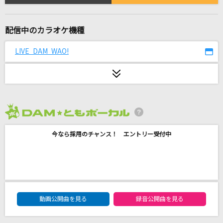
ホワイトノイズ(「東京リベンジャーズ」アニメ
バージョン)
Official髭男dism
配信中のカラオケ機種
ガンモ・ドキッ!
LIVE DAM WAO!
スージー・松原
ピースサイン
米津玄師
2026年8月度
オレンジ
今なら採用のチャンス！ エントリー受付中
変態紳士クラブ
Caramel Pain
星街すいせい
DAM★ともボーカルエントリーランキング
動画公開曲を見る
録音公開曲を見る
ダンスホール
Mrs. GREEN APPLE