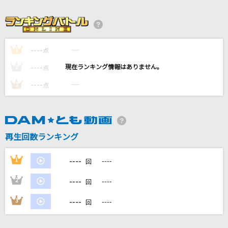
[生音]ハッピーラッキーチャッピー
ano
----
----
1
点
POP STAR
----
----
2
点
平井堅
----
----
3
点
This Is Me [ディス・イズ・ミー]
Keala Settle & The Greatest Showman Ensemble
マセマティカ!
再生回数ランキング
さくら学院
----
1
----
回
もっと見る
----
2
----
回
DAMの新曲・ランキングなど
----
3
----
回
カラオケ最新情報をチェック！