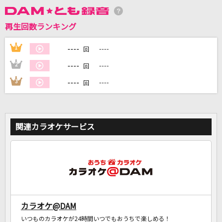
再生回数ランキング
DAMに会員登録・ログインして
カラオケをもっと楽しもう！
----
1
----
回
----
2
----
回
----
3
----
回
自宅でカラオケ歌い放題！
家族や友達と一緒に！練習にも！
関連カラオケサービス
カラオケ@DAM
いつものカラオケが24時間いつでもおうちで楽しめる！