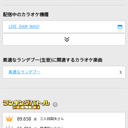
シングルベッド
シャ乱Q
配信中のカラオケ機種
未来図
LIVE DAM WAO!
@onefive
Again
Mr.Children
素適なランデブー(生音)に関連するカラオケ楽曲
紀元二千六百年
素適なランデブー
坂本博士
[生音]115万キロのフィルム
Official髭男dism
蝶紋の賽よ 天空に転がれ
89.658
平経正&平惟盛(花輪英司・松田佑貴)
三人目国夫さん
1
点