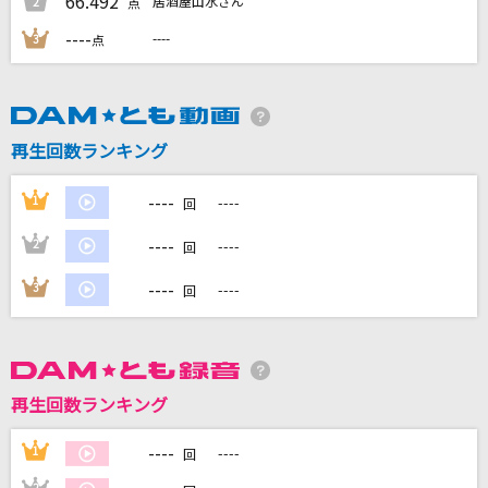
66.492
居酒屋山水さん
2
点
[オリカラ]虹
----
----
3
点
福山雅治
Stargaze
SixTONES
再生回数ランキング
リトル プリンセス
----
1
----
回
岡田有希子
----
2
----
回
夏の影
----
3
----
回
Mrs. GREEN APPLE
もっと見る
再生回数ランキング
DAMの新曲・ランキングなど
カラオケ最新情報をチェック！
----
1
----
回