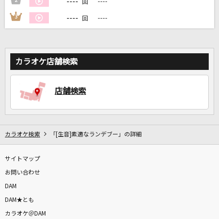
----
2
----
回
----
3
----
回
DAMに会員登録・ログインして
カラオケをもっと楽しもう！
カラオケ店舗検索
自宅でカラオケ歌い放題！
店舗検索
家族や友達と一緒に！練習にも！
カラオケ検索
「[生音]素適なランデブー」の詳細
サイトマップ
お問い合わせ
DAM
DAM★とも
カラオケ＠DAM