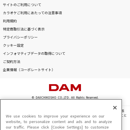
サイトのご利用について
カラオケご利用にあたっての注意事項
利用規約
特定商取引法に基づく表示
プライバシーポリシー
クッキー設定
インフォマティブデータの取得について
ご契約方法
企業情報（コーポレートサイト）
© DAIICHIKOSHO CO.,LTD. All Rights Reserved.
このサイトに掲載されている一切の文章・画像・写真・動画・音声等を、手段や形態
を問わず、著作権法の定める範囲を超えて無断で複製、転載、ファイル化などすること
We use cookies to improve your experience on our
を禁じます。
website, to personalize content and ads and to analyze
our traffic. Please click [Cookie Settings] to customize
楽曲及びコンテンツは、機種によりご利用いただけない場合があります。