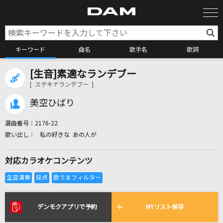
キーワード
曲名
歌手名
歌詞
[生音]素適なランデブー
カラオケ検索
[ ステキナランデブー ]
美空ひばり
カラオケ店舗検索
選曲番号：
2176-22
私の好きな あの人が
カラオケリクエスト
対応カラオケコンテンツ
全国りれき
リアルタイムで歌われている曲の一覧
デンモクアプリで予約
MYリスト保存