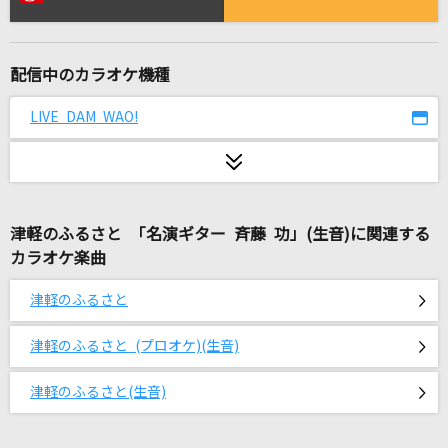
カブトムシ
aiko
配信中のカラオケ機種
[生音]ただ君に晴れ
ヨルシカ
LIVE DAM WAO!
[生音]Your Song
Mr.Children
津軽のふるさと 「名演ギター 斉藤 功」(生音)に関連する
ESCAPE
カラオケ楽曲
MOON CHILD(Moon Child)
津軽のふるさと
きっと大丈夫
Little Glee Monster
津軽のふるさと (プロオケ)(生音)
アイデンティティ
津軽のふるさと(生音)
サカナクション