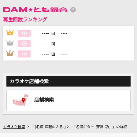
再生回数ランキング
DAMに会員登録・ログインして
カラオケをもっと楽しもう！
----
1
----
回
----
2
----
回
----
3
----
回
自宅でカラオケ歌い放題！
家族や友達と一緒に！練習にも！
カラオケ店舗検索
店舗検索
カラオケ検索
「[名演]津軽のふるさと 「名演ギター 斉藤 功」」の詳細