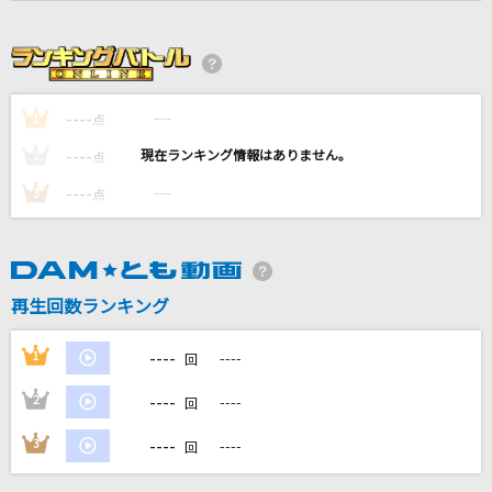
バーニング・ラヴ (日本版エンドソング)(From
『リロ&スティッチ』/日本語版)
Travis Japan
----
----
1
点
Walking with you
Novelbright
----
----
2
点
----
----
3
点
[生音]クリスマスキャロルの頃には
稲垣潤一
銀の龍の背に乗って
再生回数ランキング
中島みゆき
----
1
----
回
もっと見る
----
2
----
回
DAMの新曲・ランキングなど
----
3
----
回
カラオケ最新情報をチェック！