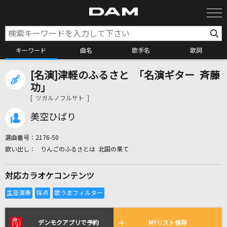
キーワード
曲名
歌手名
歌詞
[名演]津軽のふるさと 「名演ギター 斉藤
カラオケ検索
功」
[ ツガルノフルサト ]
カラオケ店舗検索
美空ひばり
選曲番号：
2176-50
カラオケリクエスト
りんごのふるさとは 北国の果て
対応カラオケコンテンツ
全国りれき
リアルタイムで歌われている曲の一覧
デンモクアプリで予約
MYリスト保存