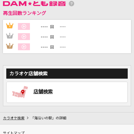
再生回数ランキング
DAMに会員登録・ログインして
カラオケをもっと楽しもう！
----
1
----
回
----
2
----
回
----
3
----
回
自宅でカラオケ歌い放題！
家族や友達と一緒に！練習にも！
カラオケ店舗検索
店舗検索
カラオケ検索
「海沿いの駅」の詳細
サイトマップ