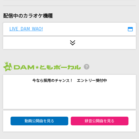
群青讃歌
Eve
配信中のカラオケ機種
YUME日和
LIVE DAM WAO!
島谷ひとみ
Lazy Boy
Creepy Nuts
2026年8月度
ワールドイズマイン
今なら採用のチャンス！ エントリー受付中
supercell feat.初音ミク
[生音]オリジナル スマイル
SMAP
DAM★ともボーカルエントリーランキング
HOWEVER
動画公開曲を見る
録音公開曲を見る
GLAY