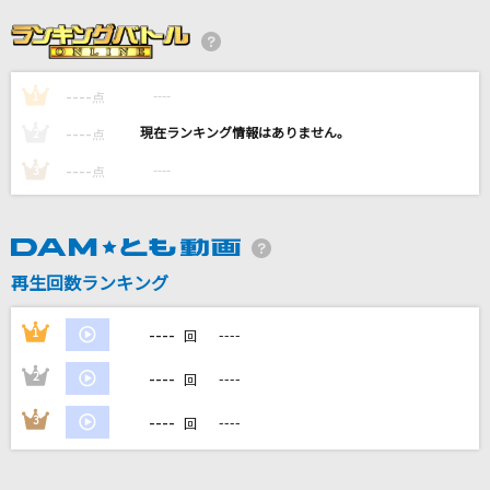
[生音]左右盲
ヨルシカ
----
----
1
ProPose
点
Mrs. GREEN APPLE
----
----
2
点
----
----
3
点
Cry Baby
Official髭男dism
Magia
再生回数ランキング
Kalafina
----
1
----
回
もっと見る
----
2
----
回
DAMの新曲・ランキングなど
----
3
----
回
カラオケ最新情報をチェック！