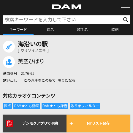
キーワード
曲名
歌手名
歌詞
海沿いの駅
カラオケ検索
[ ウミゾイノエキ ]
美空ひばり
カラオケ店舗検索
選曲番号：
2176-65
この汽車をこの駅で 降りたなら
カラオケリクエスト
対応カラオケコンテンツ
全国りれき
リアルタイムで歌われている曲の一覧
デンモクアプリで予約
MYリスト保存