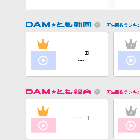
再生回数ランキ
1
2
----
回
----
再生回数ランキ
1
2
----
回
----