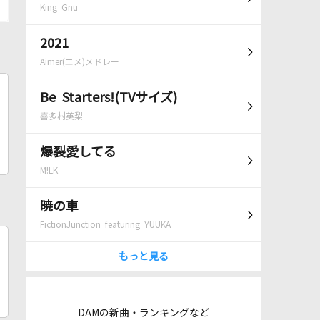
King Gnu
2021
Aimer(エメ)メドレー
Be Starters!(TVサイズ)
喜多村英梨
爆裂愛してる
M!LK
暁の車
FictionJunction featuring YUUKA
もっと見る
DAMの新曲・ランキングなど