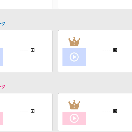
ング
3
----
----
回
回
----
----
ング
3
----
----
回
回
----
----