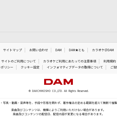
サイトマップ
お問い合わせ
DAM
DAM★とも
カラオケ＠DAM
サイトのご利用について
カラオケご利用にあたっての注意事項
利用規約
ーポリシー
クッキー設定
インフォマティブデータの取得について
ご契
© DAIICHIKOSHO CO.,LTD. All Rights Reserved.
・写真・動画・音声等を、手段や形態を問わず、著作権法の定める範囲を超えて無断で複
楽曲及びコンテンツは、機種によりご利用いただけない場合があります。
楽曲及びコンテンツの配信日、配信内容が変更になる場合があります。