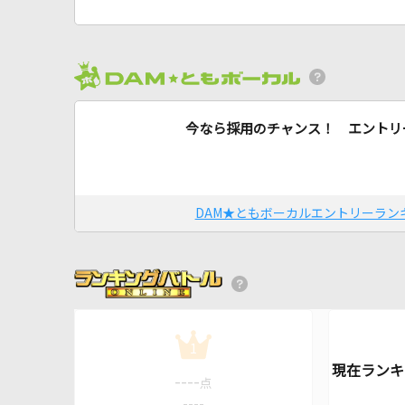
今なら採用のチャンス！ エントリ
DAM★ともボーカルエントリーラン
1
----
点
----