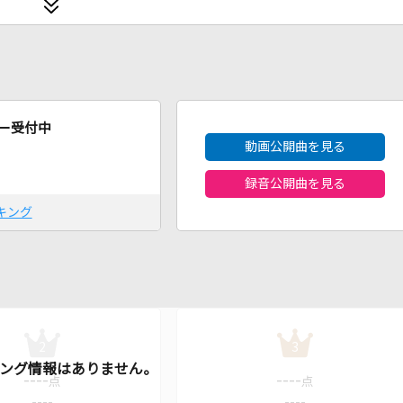
2026年8月度
ー受付中
動画公開曲を見る
録音公開曲を見る
キング
2
3
----
----
点
点
----
----