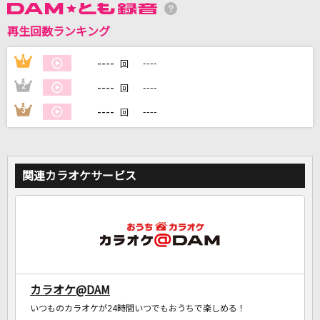
再生回数ランキング
DAMに会員登録・ログインして
カラオケをもっと楽しもう！
----
1
----
回
----
2
----
回
----
3
----
回
自宅でカラオケ歌い放題！
家族や友達と一緒に！練習にも！
関連カラオケサービス
カラオケ@DAM
いつものカラオケが24時間いつでもおうちで楽しめる！