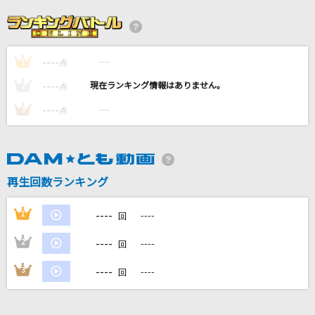
いーあるふぁんくらぶ
ミキト(みきとP) feat.GUMI・鏡音リン
----
----
1
HE IS MINE
点
クリープハイプ
----
----
2
点
----
----
3
点
晩餐歌
tuki.
IRIS OUT(ビデオクリップバージョン)
再生回数ランキング
米津玄師
----
1
----
回
もっと見る
----
2
----
回
DAMの新曲・ランキングなど
----
3
----
回
カラオケ最新情報をチェック！