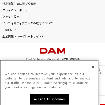
特定商取引法に基づく表示
プライバシーポリシー
クッキー設定
インフォマティブデータの取得について
ご契約方法
企業情報（コーポレートサイト）
© DAIICHIKOSHO CO.,LTD. All Rights Reserved.
このサイトに掲載されている一切の文章・画像・写真・動画・音声等を、手段や形態
を問わず、著作権法の定める範囲を超えて無断で複製、転載、ファイル化などすること
We use cookies to improve your experience on our
を禁じます。
website, to personalize content and ads and to analyze
our traffic. Please click [Cookie Settings] to customize
楽曲及びコンテンツは、機種によりご利用いただけない場合があります。
your cookie settings on our website.
楽曲及びコンテンツの配信日、配信内容が変更になる場合があります。
楽曲によりMYリスト保存ができない場合があります。
Accept All Cookies
JASRAC許諾番号
6602250213Y31015 6602250112Y38026 6602250240Y31015