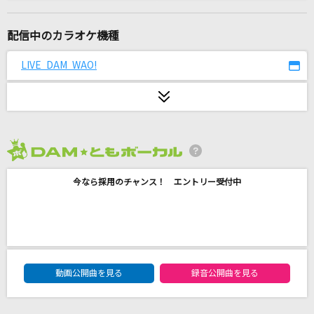
その先の光へ
岡野昭仁
配信中のカラオケ機種
[生音]魔法のコトバ
LIVE DAM WAO!
スピッツ
ハイタッチ!
サトシ&ヒカリ(松本梨香・豊口めぐみ)
2026年8月度
VALENTI
今なら採用のチャンス！ エントリー受付中
BoA
川北猿員
マキシマム ザ ホルモン
DAM★ともボーカルエントリーランキング
ロミオとシンデレラ
動画公開曲を見る
録音公開曲を見る
doriko feat.初音ミク