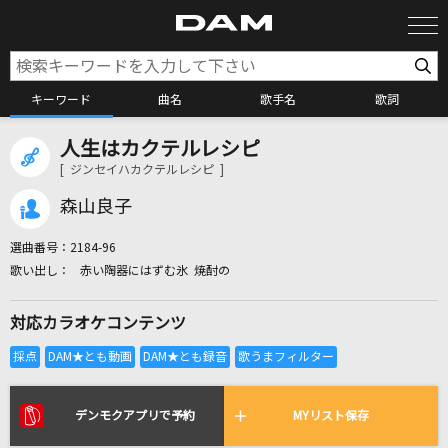
キーワード
曲名
歌手名
歌詞
人生はカクテルレシピ
カラオケ検索
[ ジンセイハカクテルレシピ ]
森山良子
カラオケ店舗検索
選曲番号：
2184-96
赤い陶器にはずむ氷 焼酎の
カラオケリクエスト
対応カラオケコンテンツ
全国りれき
リアルタイムで歌われている曲の一覧
デンモクアプリで予約
MYリスト保存