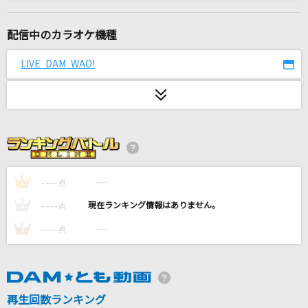
キミダケファースト
シクフォニ
配信中のカラオケ機種
[生音]Born To Be My Baby [ボーン・トゥ・
LIVE DAM WAO!
ビー・マイ・ベイビー]
Bon Jovi
例えば、今此処に置かれた花に
ぐるたみん
Bridges
----
----
1
点
Survive Said The Prophet
----
----
2
点
革命デュアリズム
----
----
3
点
水樹奈々×T.M.Revolution
[生音]時代
再生回数ランキング
中島みゆき