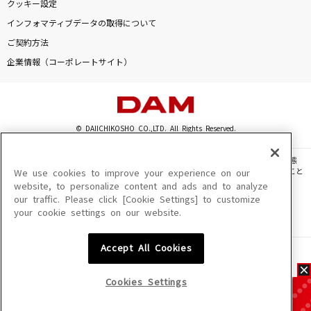
クッキー設定
インフォマティブデータの取得について
ご契約方法
企業情報（コーポレートサイト）
© DAIICHIKOSHO CO.,LTD. All Rights Reserved.
このサイトに掲載されている一切の文章・画像・写真・動画・音声等を、手段や形態
を問わず、著作権法の定める範囲を超えて無断で複製、転載、ファイル化などすること
We use cookies to improve your experience on our
を禁じます。
website, to personalize content and ads and to analyze
our traffic. Please click [Cookie Settings] to customize
楽曲及びコンテンツは、機種によりご利用いただけない場合があります。
your cookie settings on our website.
楽曲及びコンテンツの配信日、配信内容が変更になる場合があります。
楽曲によりMYリスト保存ができない場合があります。
Accept All Cookies
JASRAC許諾番号
6602250213Y31015 6602250112Y38026 6602250240Y31015
6602250241Y45122
Cookies Settings
NexTone許諾番号
ID000002945 ID000002947 ID000002937 ID000002938