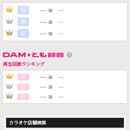
----
U
1
----
回
millennium parade × Belle
----
2
----
回
[生音]紫煙
----
3
----
回
神野美伽
HOWEVER
GLAY
再生回数ランキング
GIRLS' LEGEND U
----
1
----
回
スペシャルウィーク(CV.和氣あず未)・サイレンススズカ(CV.高野麻里
----
2
----
回
佳)・トウカイテイオー(CV.Machico)・マルゼンスキー(CV.Lynn)・オグリ
キャップ(CV.高柳知葉)・ゴールドシップ(CV.上田瞳)・ウオッカ(CV.大橋
----
3
----
彩香)・ダイワスカーレット(CV.木村千咲)…
回
もっと見る
カラオケ店舗検索
DAMの新曲・ランキングなど