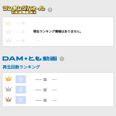
[生音]ブルーベリー・ナイツ
マカロニえんぴつ
----
----
1
[生音]ひまわりの約束
点
秦 基博
----
----
2
点
----
----
3
点
[生音]カルマ
BUMP OF CHICKEN
[生音]ありがとう
再生回数ランキング
いきものがかり
----
1
----
回
もっと見る
----
2
----
回
DAMの新曲・ランキングなど
----
3
----
回
カラオケ最新情報をチェック！