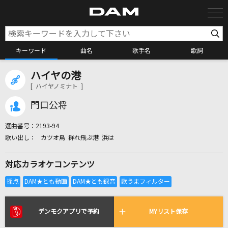
キーワード
曲名
歌手名
歌詞
ハイヤの港
カラオケ検索
[ ハイヤノミナト ]
門口公将
カラオケ店舗検索
選曲番号：
2193-94
カツオ鳥 群れ飛ぶ港 浜は
カラオケリクエスト
対応カラオケコンテンツ
全国りれき
リアルタイムで歌われている曲の一覧
デンモクアプリで予約
MYリスト保存