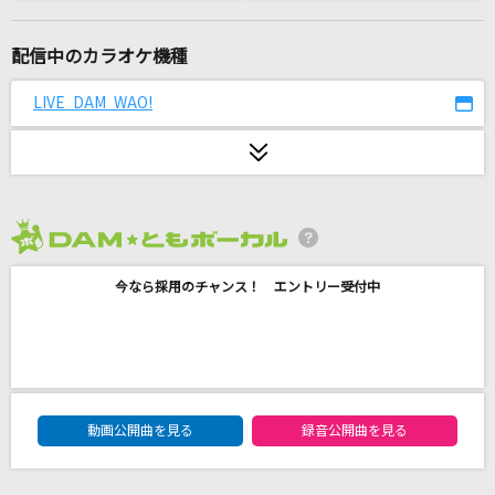
自由への扉[塔の上のラプンツェル]
小此木まり
配信中のカラオケ機種
[生音]イミテイション・ゴールド
LIVE DAM WAO!
山口百恵
メズマライザー
サツキ
2026年8月度
[生音]嘘
今なら採用のチャンス！ エントリー受付中
シド
GIRI GIRI -アニメ映像 ver.-
鈴木雅之 feat. すぅ
DAM★ともボーカルエントリーランキング
Twilight Twilight
動画公開曲を見る
録音公開曲を見る
PiKi