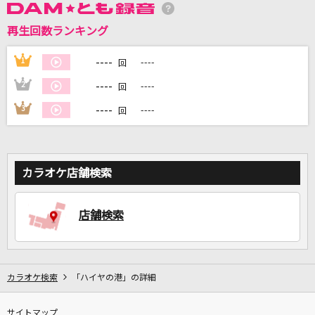
再生回数ランキング
DAMに会員登録・ログインして
カラオケをもっと楽しもう！
----
1
----
回
----
2
----
回
----
3
----
回
自宅でカラオケ歌い放題！
家族や友達と一緒に！練習にも！
カラオケ店舗検索
店舗検索
カラオケ検索
「ハイヤの港」の詳細
サイトマップ