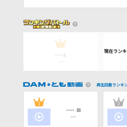
1
----
点
----
再生回数ランキ
1
2
----
回
----