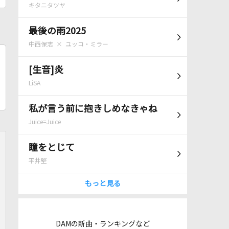
キタニタツヤ
最後の雨2025
中西保志 × ユッコ・ミラー
[生音]炎
LiSA
私が言う前に抱きしめなきゃね
Juice=Juice
瞳をとじて
平井堅
もっと見る
DAMの新曲・ランキングなど