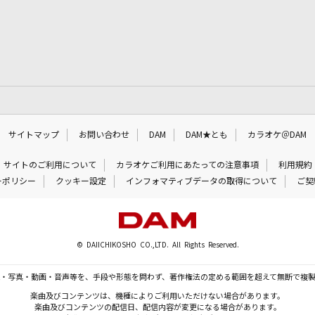
サイトマップ
お問い合わせ
DAM
DAM★とも
カラオケ＠DAM
サイトのご利用について
カラオケご利用にあたっての注意事項
利用規約
ーポリシー
クッキー設定
インフォマティブデータの取得について
ご契
© DAIICHIKOSHO CO.,LTD. All Rights Reserved.
・写真・動画・音声等を、手段や形態を問わず、著作権法の定める範囲を超えて無断で複
楽曲及びコンテンツは、機種によりご利用いただけない場合があります。
楽曲及びコンテンツの配信日、配信内容が変更になる場合があります。