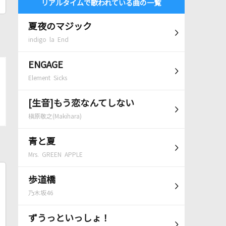
リアルタイムで歌われている曲の一覧
夏夜のマジック
indigo la End
ENGAGE
Element Sicks
[生音]もう恋なんてしない
槇原敬之(Makihara)
青と夏
Mrs. GREEN APPLE
歩道橋
乃木坂46
ずうっといっしょ！