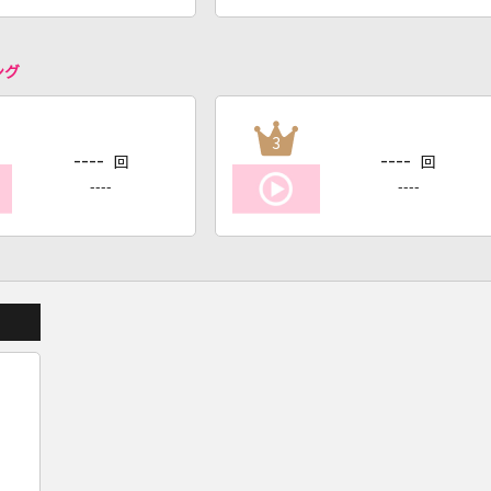
ング
3
----
----
回
回
----
----