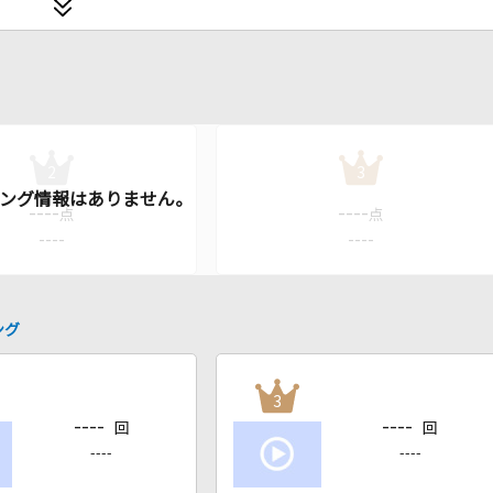
2
3
----
----
点
点
----
----
ング
3
----
----
回
回
----
----