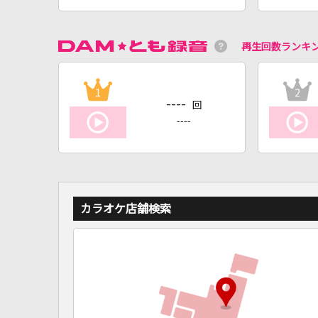
再生回数ランキ
1
2
----
回
----
カラオケ店舗検索