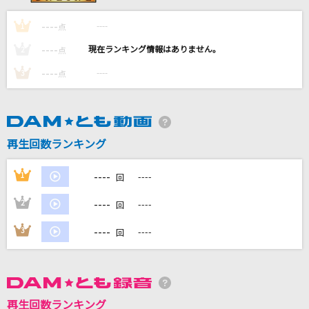
アオノオト
----
----
1
点
M!LK
----
----
2
点
SPECIALZ
----
----
3
点
King Gnu
[生音]メロディー
玉置浩二
再生回数ランキング
Yankeee
----
1
----
回
Aooo
----
2
----
回
もっと見る
----
3
----
回
DAMの新曲・ランキングなど
カラオケ最新情報をチェック！
再生回数ランキング