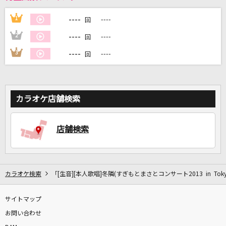
----
1
----
回
DAMに会員登録・ログインして
----
2
----
回
カラオケをもっと楽しもう！
----
3
----
回
自宅でカラオケ歌い放題！
カラオケ店舗検索
家族や友達と一緒に！練習にも！
店舗検索
カラオケ検索
「[生音][本人歌唱]冬隣(すぎもとまさとコンサート2013 in Tok
サイトマップ
お問い合わせ