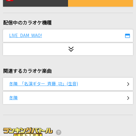
Fallen
EGOIST
配信中のカラオケ機種
Natural
倉木麻衣
LIVE DAM WAO!
花束
back number
関連するカラオケ楽曲
小さな恋のうた
新垣結衣
冬隣 「名演ギター 斉藤 功」(生音)
[生音]ひまわりの約束
冬隣
秦 基博
[生音]万里の河
CHAGE & ASKA