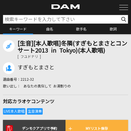
キーワード
曲名
歌手名
歌詞
[生音][本人歌唱]冬隣(すぎもとまさとコン
カラオケ検索
サート2013 in Tokyo)(本人歌唱)
[ フユドナリ ]
カラオケ店舗検索
すぎもとまさと
選曲番号：
2212-32
カラオケリクエスト
あなたの真似して お湯割りの
対応カラオケコンテンツ
全国りれき
リアルタイムで歌われている曲の一覧
デンモクアプリで予約
MYリスト保存