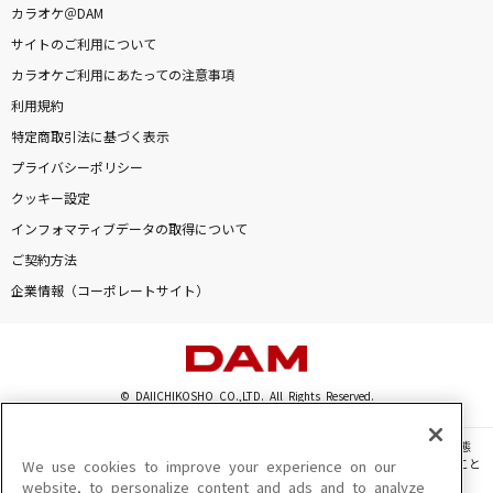
カラオケ＠DAM
サイトのご利用について
カラオケご利用にあたっての注意事項
利用規約
特定商取引法に基づく表示
プライバシーポリシー
クッキー設定
インフォマティブデータの取得について
ご契約方法
企業情報（コーポレートサイト）
© DAIICHIKOSHO CO.,LTD. All Rights Reserved.
このサイトに掲載されている一切の文章・画像・写真・動画・音声等を、手段や形態
を問わず、著作権法の定める範囲を超えて無断で複製、転載、ファイル化などすること
We use cookies to improve your experience on our
を禁じます。
website, to personalize content and ads and to analyze