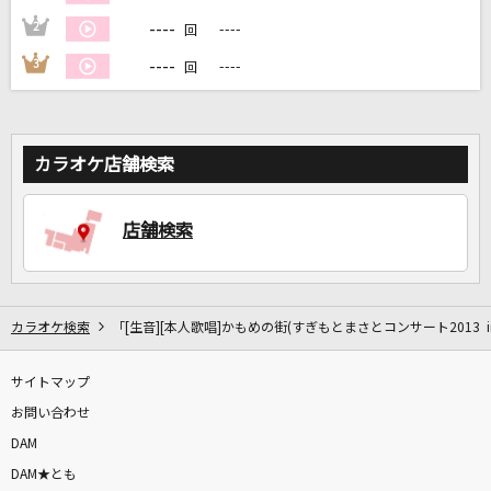
----
2
----
回
DAMに会員登録・ログインして
----
3
----
回
カラオケをもっと楽しもう！
カラオケ店舗検索
自宅でカラオケ歌い放題！
家族や友達と一緒に！練習にも！
店舗検索
カラオケ検索
「[生音][本人歌唱]かもめの街(すぎもとまさとコンサート2013 in
サイトマップ
お問い合わせ
DAM
DAM★とも