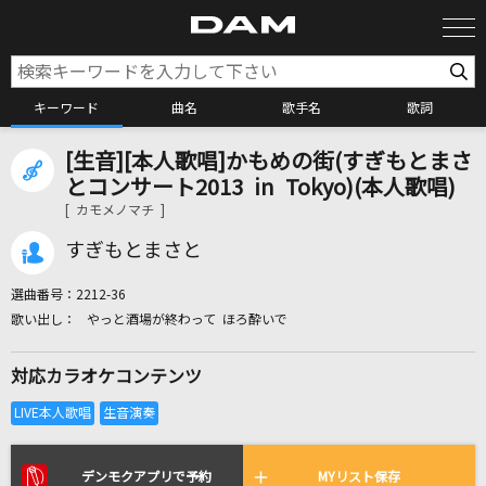
キーワード
曲名
歌手名
歌詞
[生音][本人歌唱]かもめの街(すぎもとまさ
カラオケ検索
とコンサート2013 in Tokyo)(本人歌唱)
[ カモメノマチ ]
カラオケ店舗検索
すぎもとまさと
選曲番号：
2212-36
カラオケリクエスト
やっと酒場が終わって ほろ酔いで
対応カラオケコンテンツ
全国りれき
リアルタイムで歌われている曲の一覧
デンモクアプリで予約
MYリスト保存