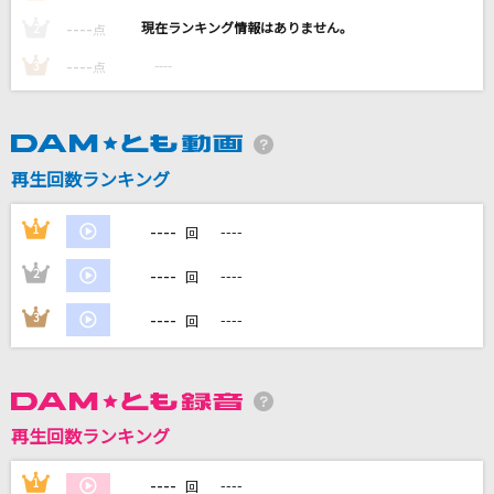
サクラ～卒業できなかった君へ～
----
----
2
点
半崎美子
----
----
3
点
ちょっとロンリー
ハンブレッダーズ
再生回数ランキング
ヒカリヘ
miwa
----
1
----
回
Tシャツに口紅
----
2
----
回
大滝詠一
----
3
----
回
もっと見る
DAMの新曲・ランキングなど
カラオケ最新情報をチェック！
再生回数ランキング
----
1
----
回