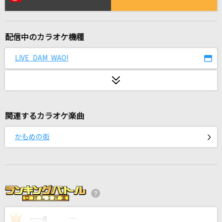
モエチャッカファイア
弌誠
配信中のカラオケ機種
ロミオとシンデレラ(Game Version)
doriko feat.初音ミク
LIVE DAM WAO!
Flamingo
米津玄師
関連するカラオケ楽曲
革命道中
アイナ・ジ・エンド
かもめの街
命に嫌われている
カンザキイオリ
スターマイン
Da-iCE
----
----
1
点