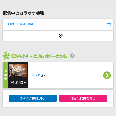
Nevereverland
ナノ
配信中のカラオケ機種
Runner
LIVE DAM WAO!
爆風スランプ(BAKUFU-SLUMP)
声
針原翼(はりーP) feat.初音ミク
2026年8月度
ルミナス - Luminous
アイナ・ジ・エンド
メンマ
さん
[生音]ray
91.050
点
BUMP OF CHICKEN
DAM★ともボーカルエントリーランキング
動画公開曲を見る
録音公開曲を見る
Do it!!!!!
SUPER EIGHT