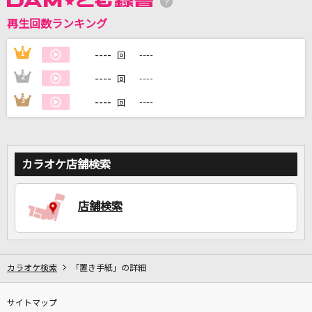
再生回数ランキング
DAMに会員登録・ログインして
カラオケをもっと楽しもう！
----
1
----
回
----
2
----
回
----
3
----
回
自宅でカラオケ歌い放題！
家族や友達と一緒に！練習にも！
カラオケ店舗検索
店舗検索
カラオケ検索
「置き手紙」の詳細
サイトマップ