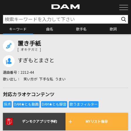
キーワード
曲名
歌手名
歌詞
置き手紙
カラオケ検索
[ オキテガミ ]
すぎもとまさと
カラオケ店舗検索
選曲番号：
2212-44
笑い方が 下手な私 うまい
カラオケリクエスト
対応カラオケコンテンツ
全国りれき
リアルタイムで歌われている曲の一覧
デンモクアプリで予約
MYリスト保存