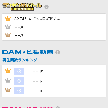
サウダージ
ポルノグラフィティ
82.745
伊豆の国の百姓さん
1
点
抱きしめたい
----
----
2
点
Mr.Children
----
----
3
点
だから僕は音楽を辞めた
ヨルシカ
ジタバタ
再生回数ランキング
すりぃ
----
1
----
回
もっと見る
----
2
----
回
DAMの新曲・ランキングなど
----
3
----
回
カラオケ最新情報をチェック！